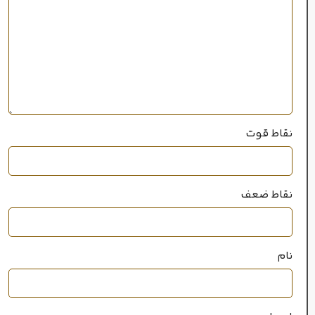
ماندگاری
متوسط
پراکندگی
نقاط قوت
متوسط
سال عرضه
نقاط ضعف
2002
نام
خانواده رایحه