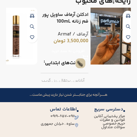
رایحه٬های محبوب
ادکلن آرماف ساویل پور
فم زنانه 100mL
آرماف / Armaf
3,500,000
تومان
افزودن به سبد خرید
نت‌های ابتدایی
آناناس
,
پرتقال
,
رز
,
گریپ
فروت
هــــــرآنچه برای جذابـــــتر شدن نیاز دارید پیش ماست...
نت‌های میانی
دسترسی سریع
اطلاعات تماس
مرکز پشتیبانی آنلاین
۰۹۱۹-۶۵۷-۰۹۱۱
قوانین و مقررات
فلفل صورتی
,
میوه گل
حریم خصوصی
ساوه ، خیابان جمهوری
سوالات متداول
ساعت