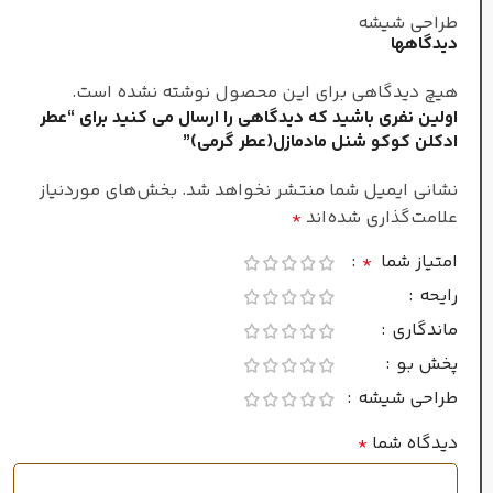
طراحی شیشه
دیدگاهها
ملایم وترش
هیچ دیدگاهی برای این محصول نوشته نشده است.
اولین نفری باشید که دیدگاهی را ارسال می کنید برای “عطر
عطار
ادکلن کوکو شنل مادمازل(عطر گرمی)”
فلیپ رومانو
نشانی ایمیل شما منتشر نخواهد شد.
بخش‌های موردنیاز
علامت‌گذاری شده‌اند
*
مردانه
جنسیت
امتیاز شما
*
رایحه
غلظت
ماندگاری
پخش بو
ادو تویلت
طراحی شیشه
دیدگاه شما
*
گرم
فصل