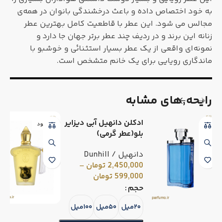
به خود اختصاص داده و باعث درخشندگی بانوان در همه‌ی
مجالس می شود. این عطر با قاطعیت کامل بهترین عطر
زنانه این برند و در ردیف چند عطر برتر جهان جا دارد و
نمونه‌ای واقعی از یک عطر بسیار استثنائی و خوشبو با
ماندگاری رویایی برای یک خانم متشخص است.
رایحه٬های مشابه
ادکلن دانهیل آبی دیزایر
ناموجود
بلو(عطر گرمی)
دانهیل / Dunhill
2,450,000
تومان
–
599,000
تومان
حجم
۲۰میل
۵۰میل
۱۰۰میل