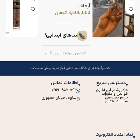
آرماف
3,500,000
تومان
افزودن به سبد خرید
نت‌های ابتدایی
آناناس
,
پرتقال
,
رز
,
گریپ
فروت
هــــــرآنچه برای جذابـــــتر شدن نیاز دارید پیش ماست...
نت‌های میانی
دسترسی سریع
اطلاعات تماس
مرکز پشتیبانی آنلاین
۰۹۱۹-۶۵۷-۰۹۱۱
قوانین و مقررات
فلفل صورتی
,
میوه گل
حریم خصوصی
ساوه ، خیابان جمهوری
سوالات متداول
ساعت
نت‌های پایه
نماد اعتماد الکترونیک
مشک
,
وانیل
,
پرالین
,