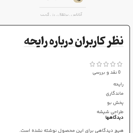
آناناس
,
پرتقال
,
رز
,
گریپ
فروت
نظر کاربران درباره رایحه
نت‌های میانی
فلفل صورتی
,
میوه گل
ساعت
0 نقد و بررسی
نت‌های پایه
رایحه
ماندگاری
مشک
,
وانیل
,
پرالین
,
کهربا
,
نعناع هندی
پخش بو
طراحی شیشه
دیدگاهها
معتدل
طبع
هیچ دیدگاهی برای این محصول نوشته نشده است.