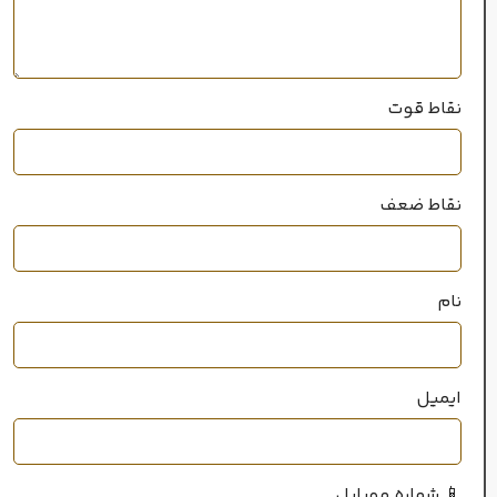
سال عرضه
2014
نقاط قوت
100 میل
حجم
نقاط ضعف
خانواده رایحه
گلی
,
میوه‌ای
نام
ایمیل
📱 شماره موبایل