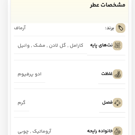
مشخصات عطر
برند:
آرماف
نت‌های پایه
کارامل
,
گل لادن
,
مشک
,
وانیل
غلظت
ادو پرفیوم
فصل
گرم
خانواده رایحه
آروماتیک
,
چوبی