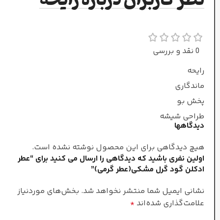
نظر کاربران درباره رایحه
آکیگالاوود
,
چوب صندل
,
وانیل
,
کهربا
,
لادن
0 نقد و بررسی
طبع
رایحه
ماندگاری
گرم و ملایم
پخش بو
طراحی شیشه
عطار
دیدگاهها
کوئنتین بیش
هیچ دیدگاهی برای این محصول نوشته نشده است.
اولین نفری باشید که دیدگاهی را ارسال می کنید برای “عطر
ادکلن گود گرل مشکی(عطر گرمی)”
جنسیت
نشانی ایمیل شما منتشر نخواهد شد.
بخش‌های موردنیاز
علامت‌گذاری شده‌اند
*
مردانه/زنانه