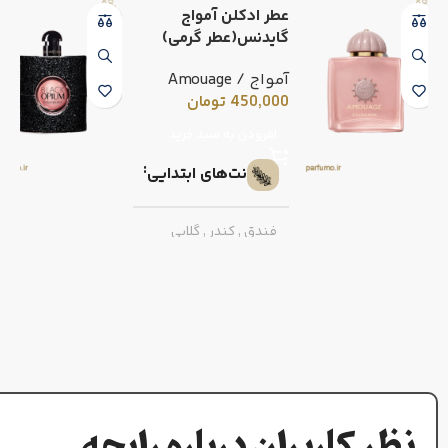
عطر ادکلن آمواج
گایدنس(عطر گرمی)
آمواج / Amouage
450,000
تومان
افزودن به سبد خرید
نت‌های ابتدایی
فندق
,
کندر
,
گلابی
نت‌های میانی
رز
,
زعفران
,
اسمانتوس
,
یاس سامباک
نت‌های پایه