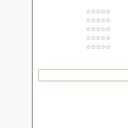
غلظت
متوسط
ری
سرد
فصل
متوسط
گی
بسیار خوب
ماندگاری
2017
رضه
خوب
پراکندگی
۲۰میل
2017
سال عرضه
چرمی
 رایحه
خانواده رایحه
آروماتیک
,
فوژه