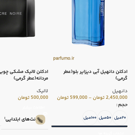
ادکلن دانهیل آبی دیزایر بلو(عطر
ادکلن لالیک مشکی چوبی 
گرمی)
مردانه(عطر گرمی)
دانهیل
لالیک
2,450,000
تومان
–
599,000
تومان
500,000
تومان
حجم
اطلاعات بیشتر
۲۰میل
۵۰میل
۱۰۰میل
نت‌های ابتدایی
انتخاب گزینه ها