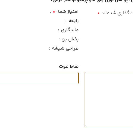
ن ایو سن لورن وای ادو پرفیوم(عطر گرمی)”
غلظت
ماندگا
امتیاز شما
*
‌گذاری شده‌اند
*
سرد
فصل
رایحه
ماندگاری
پراکند
پخش بو
بسیار خوب
ماندگاری
 خوب
طراحی شیشه
سال ع
خوب
پراکندگی
ط
نقاط قوت
حجم
2011
سال عرضه
2
خانواده
۲۰میل
حجم
چوبی
,
شرقی
خانواده رایحه
وبی