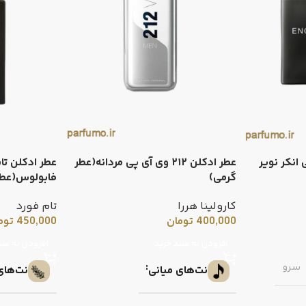
انکر نویر
عطر ادکلن ۲۱۲ وی آی پی مردانه(عطر
عطر ادکلن تا
گرمی)
فابولوس(عطر
کارولینا هررا
تام فورد
400,000
تومان
450,000
توم
افزودن به سبد خرید
افزودن به سب
سرو
نت‌های میانی
نت‌های