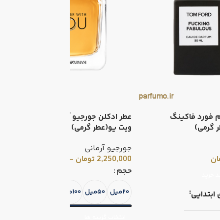
م فورد فاکینگ
عطر ادکلن جورجیو آرمانی استرانگر
ع
 گرمی)
ویت یو(عطر گرمی)
r
جورجیو آرمانی
0
ان
2,250,000
تومان
–
597,000
تومان
حجم
د خرید
۲۰میل
۵۰میل
۱۰۰میل
 ابتدایی
انتخاب گزینه ها