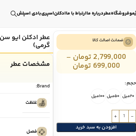
ُمو
فروشگاه
عطر
درباره ما
ارتباط با ما
ادکلن
اسپری
بادی اسپلش
عطر ادکلن ایو سن 
ضمانت اصالت کالا
گرمی)
2,799,000
تومان
–
مشخصات عطر
699,000
تومان
حجم
Brand:
۲۰میل
۵۰میل
۱۰۰میل
غلظت
افزودن به سبد خرید
فصل