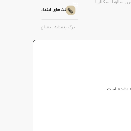
س
,
سالویا اسکلاریا
نت‌های ابتدایی
پایه
برگ بنفشه
,
نعناع
,
هل
,
فلفل
صورتی
,
چرم
,
دانه تونکا
,
ربا
وانیل
,
سدر
نت‌های پایه
تلخ
گرم و شیرین
طبع
زنانه/مردانه
ت
 نشده است.
سسیل متون
عطار
ادو پرفیوم
مردانه
جنسیت
سرد
ادو تویلت