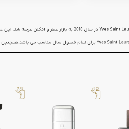
در سال 2018 به بازار عطر و ادکلن عرضه شد. این عطر، عطری است مردانه و جوان پسند.