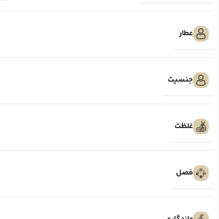
عطار
جنسیت
غلظت
فصل