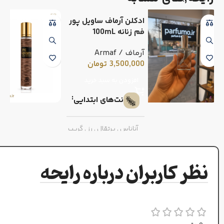
ادکلن آرماف ساویل پور
فم زنانه 100mL
آرماف / Armaf
3,500,000
تومان
افزودن به سبد خرید
نت‌های ابتدایی
آناناس
,
پرتقال
,
رز
,
گریپ
فروت
نظر کاربران درباره رایحه
نت‌های میانی
فلفل صورتی
,
میوه گل
ساعت