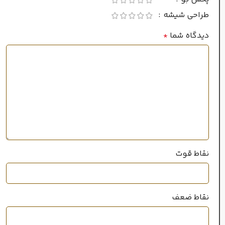
طراحی شیشه
تمام فصول
دیدگاه شما
*
زیاد
ماندگاری
بالا
پراکندگی
سال عرضه
2014
نقاط قوت
100 میل
حجم
نقاط ضعف
خانواده رایحه