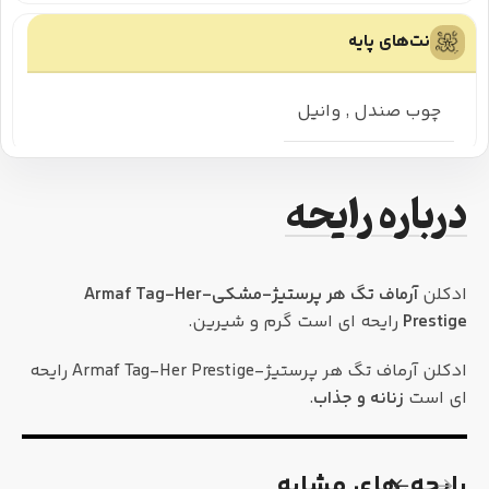
نت‌های پایه
چوب صندل
,
وانیل
درباره رایحه
ادکلن
آرماف تگ هر پرستیژ-مشکی-Armaf Tag-Her
Prestige
رایحه ای است گرم و شیرین.
ادکلن آرماف تگ هر پرستیژ-Armaf Tag-Her Prestige رایحه
ای است
زنانه و جذاب
.
رایحه٬های مشابه