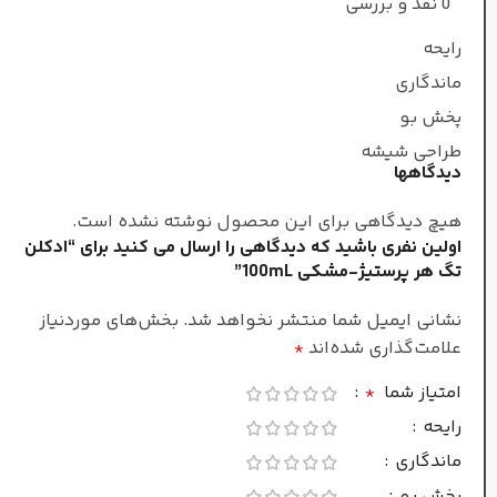
0 نقد و بررسی
نت‌های پایه
رایحه
ماندگاری
مشک
,
وانیل
,
پرالین
,
کهربا
,
نعناع هندی
پخش بو
طراحی شیشه
دیدگاهها
معتدل
طبع
هیچ دیدگاهی برای این محصول نوشته نشده است.
اولین نفری باشید که دیدگاهی را ارسال می کنید برای “ادکلن
زنانه
جنسیت
تگ هر پرستیژ-مشکی 100mL”
نشانی ایمیل شما منتشر نخواهد شد.
بخش‌های موردنیاز
غلظت
علامت‌گذاری شده‌اند
*
امتیاز شما
*
ادو پرفیوم
رایحه
ماندگاری
فصل
پخش بو