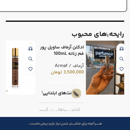
رایحه٬های محبوب
ادکلن آرماف ساویل پور
فم زنانه 100mL
آرماف / Armaf
3,500,000
تومان
افزودن به سبد خرید
نت‌های ابتدایی
آناناس
,
پرتقال
,
رز
,
گریپ
فروت
هــــــرآنچه برای جذابـــــتر شدن نیاز دارید پیش ماست...