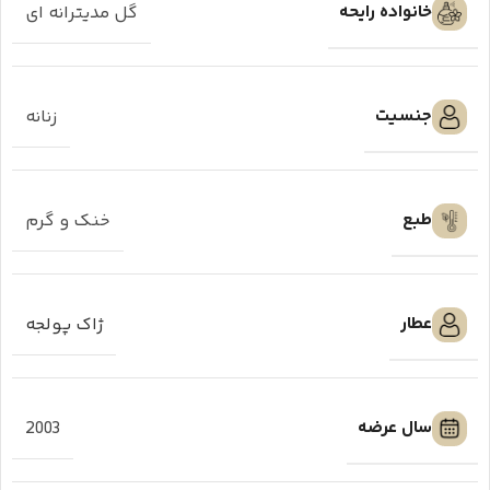
خانواده رایحه
گل مدیترانه ای
جنسیت
زنانه
طبع
خنک و گرم
عطار
ژاک پولجه
سال عرضه
2003