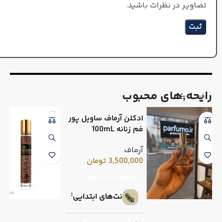
تصاویر در نظرات باشید.
رایحه٬های محبوب
ادکلن آرماف ساویل پور
فم زنانه 100mL
آرماف
3,500,000
تومان
افزودن به سبد خرید
نت‌های ابتدایی