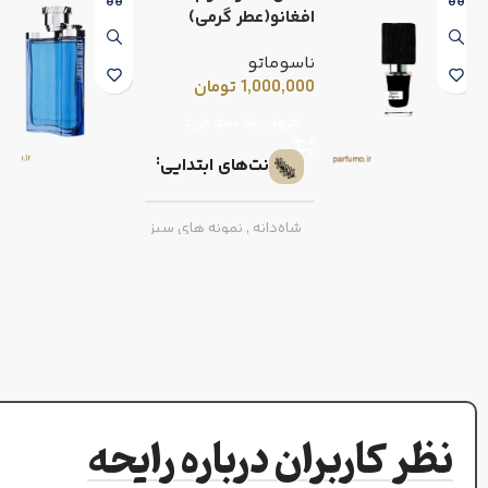
افغانو(عطر گرمی)
ناسوماتو
1,000,000
تومان
افزودن به سبد خرید
نت‌های ابتدایی
شاه‌دانه
,
نمونه های سبز
نت‌های پایه
بخور
,
عود
گرم و تلخ
طبع
نظر کاربران درباره رایحه