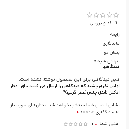
عطار
آلساندرو گالتیری
0 نقد و بررسی
رایحه
جنسیت
ماندگاری
پخش بو
زنانه/مردانه
طراحی شیشه
دیدگاهها
غلظت
هیچ دیدگاهی برای این محصول نوشته نشده است.
اولین نفری باشید که دیدگاهی را ارسال می کنید برای “عطر
اکستریت د پرفیوم
ادکلن شنل چنس(عطر گرمی)”
سرد
نشانی ایمیل شما منتشر نخواهد شد.
بخش‌های موردنیاز
فصل
علامت‌گذاری شده‌اند
*
امتیاز شما
*
ماندگاری