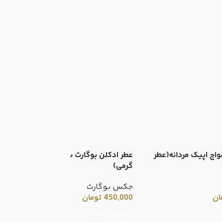
واج اپیک مردانه(عطر
عطر ادکلن بوگارت سیلور سنت(عطر
ع
گرمی)
و
جکس بوگارت
ج
ان
450,000
تومان
0
ح
افزودن به سبد خرید