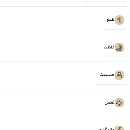
طبع
غلظت
جنسیت
فصل