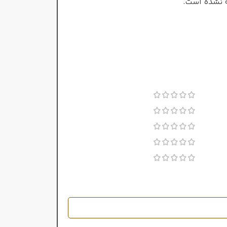
 نشده است.
مردانه
جنسیت
خس
,
اوپوپوناکس
,
چرم
ادو تویلت
غلظت
گرم و تند
سرد
فصل
مردانه
ت
بسیار طولانی
ماندگاری
ادو پرفیوم
بسیار قوی
پراکندگی
سرد
2006
سال عرضه
بسیار طولانی
ری