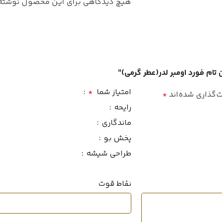
هیچ دیدگاهی برای این محصول نوشته
ش
مردانه
جنسیت
بخور
,
خس 
,
کهربا
و
ادو تویلت
غلظت
طبع
 تام فورد اومبر لدر(عطر گرمی)”
سرد
فصل
امتیاز شما
*
‌گذاری شده‌اند
*
جنسی
رایحه
بسیار خوب
ماندگاری
ماندگاری
غلظت
پخش بو
متوسط
پراکندگی
طراحی شیشه
فصل
ط
2006
سال عرضه
نقاط قوت
ماندگا
ط
۲۰میل
حجم