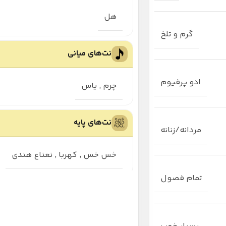
هل
گرم و تلخ
نت‌های میانی
ادو پرفیوم
چرم
,
یاس
نت‌های پایه
مردانه/زنانه
خس خس
,
کهربا
,
نعناع هندی
تمام فصول