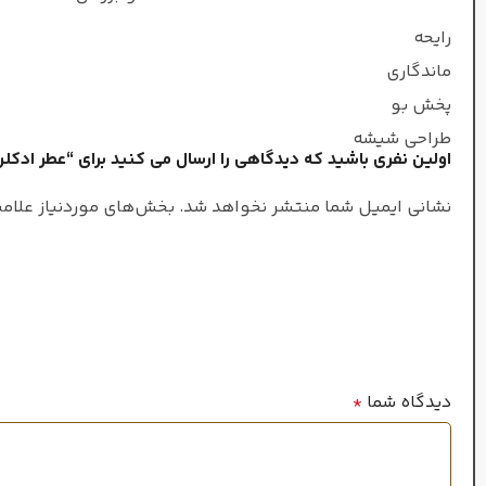
سرد
فصل
ملایم وتر
طبع
رایحه
ماندگاری
بسیار طولانی
ماندگاری
فلیپ رومان
عطار
پخش بو
طراحی شیشه
اولین نفری باشید که دیدگاهی را ارسال می کنید برای “عطر ادکلن
بسیار قوی
پراکندگی
مردانه
جنسیت
نشانی ایمیل شما منتشر نخواهد شد.
بخش‌های موردنیاز علامت
۲۰میل
حجم
ادو تویلت
غلظت
چوبی
,
شرقی
خانواده رایحه
گرم
فصل
متوس
ماندگاری
دیدگاه شما
*
متوس
پراکندگی