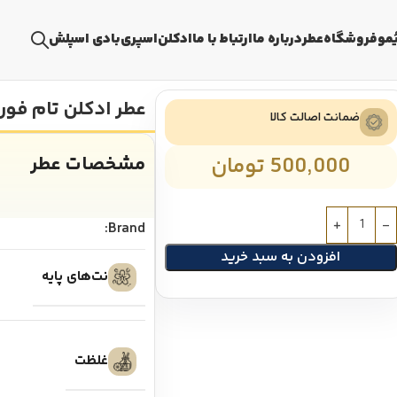
ُمو
فروشگاه
عطر
درباره ما
ارتباط با ما
ادکلن
اسپری
بادی اسپلش
عطر ادکلن تام فورد
ضمانت اصالت کالا
500,000
تومان
مشخصات عطر
Brand:
افزودن به سبد خرید
نت‌های پایه
غلظت