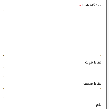
خوب
پراکندگی
دیدگاه شما
*
سال عرضه
2011
۲۰میل
حجم
نقاط قوت
خانواده رایحه
گلی
,
شرقی
نقاط ضعف
نام