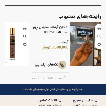
رایحه٬های محبوب
ادکلن آرماف ساویل پور
فم زنانه 100mL
آرماف
3,500,000
تومان
افزودن به سبد خرید
نت‌های ابتدایی
آناناس
,
پرتقال
,
رز
,
گریپ
فروت
هــــــرآنچه برای جذابـــــتر شدن نیاز دارید پیش ماست...
نت‌های میانی
دسترسی سریع
اطلاعات تماس
مرکز پشتیبانی آنلاین
۰۹۱۹-۶۵۷-۰۹۱۱