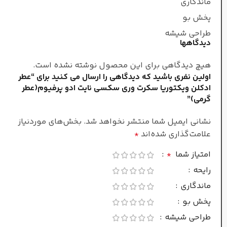
ماندگاری
ملایم و شیرین
پخش بو
طراحی شیشه
دیدگاهها
زنانه
جنسیت
هیچ دیدگاهی برای این محصول نوشته نشده است.
اولین نفری باشید که دیدگاهی را ارسال می کنید برای “عطر
غلظت
ادکلن ویکتوریا سکرت وری سکسی نایت ادو پرفیوم(عطر
گرمی)”
ادو پرفیوم
نشانی ایمیل شما منتشر نخواهد شد.
بخش‌های موردنیاز
علامت‌گذاری شده‌اند
*
همه
فصل
امتیاز شما
*
رایحه
ماندگاری
ماندگاری
پخش بو
بسیار طولانی
طراحی شیشه