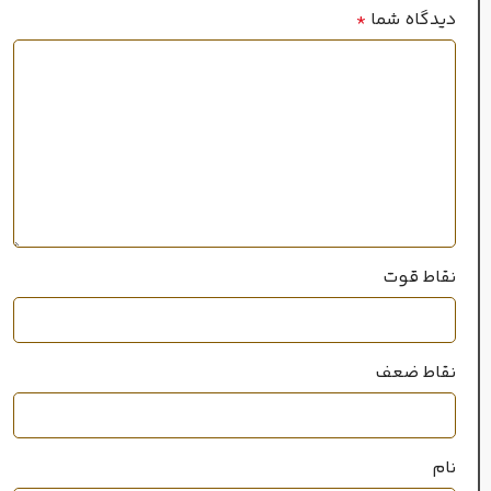
دیدگاه شما
*
گرم
فصل
ماندگاری
متوسط
پراکندگی
نقاط قوت
متوسط
نقاط ضعف
سال عرضه
2002
نام