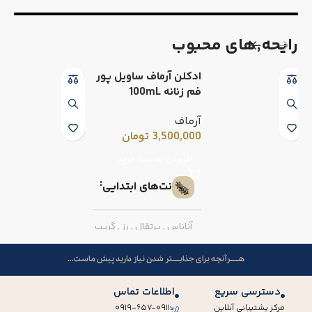
رایحه٬های محبوب
ادکلن آرماف ساویل پور
فم زنانه 100mL
آرماف
3,500,000
تومان
افزودن به سبد خرید
نت‌های ابتدایی
آناناس
,
پرتقال
,
رز
,
گریپ
فروت
هــــــرآنچه برای جذابـــــتر شدن نیاز دارید پیش ماست...
نت‌های میانی
دسترسی سریع
اطلاعات تماس
مرکز پشتیبانی آنلاین
۰۹۱۹-۶۵۷-۰۹۱۱