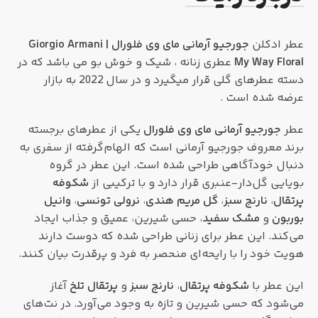
عطر ادکلن
جورجیو آرمانی مای وی فلورال | Giorgio Armani
My Way Floral
عطری زنانه ، شیک و خوش بو می باشد که در
دسته عطرهای گلی قرار میگیرد و در سال 2022 به بازار
عرضه شده است .
عطر
جورجیو آرمانی مای وی فلورال
یکی از عطرهای برجسته
برند معروف جورجیو آرمانی است که الهام‌گرفته از سفری به
دنبال خودآگاهی طراحی شده است. این عطر در گروه
بویایی گل‌دار-عنبری قرار دارد و با ترکیبی از
شکوفه
پرتقال
،
نارنج سبز
،
گل مریم هندی
،
نرولی تونسی
،
وانیل
بوربون
و
مشک سفید
، حسی شیرین، عمیق و جذاب ایجاد
می‌کند. این عطر برای زنانی طراحی شده که دوست دارند
هویت خود را با رایحه‌ای منحصر به فرد و پرقدرت بیان کنند.
این عطر با
شکوفه پرتقال
،
نارنج سبز
و
پرتقال تلخ
آغاز
می‌شود که حسی شیرین و تازه به وجود می‌آورد. در نت‌های