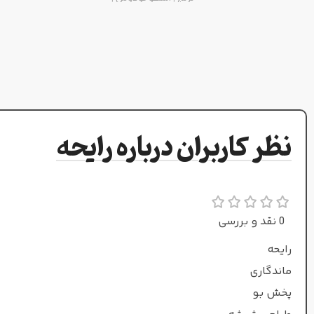
پرتقال خونی
نت‌های میانی
دارچین
,
شیرین بیان
,
یاسمن بزرگیا
نظر کاربران درباره رایحه
نت‌های پایه
مشک
,
وانیل
,
کارامل
0 نقد و بررسی
طبع
رایحه
ماندگاری
ملایم و شیرین
پخش بو