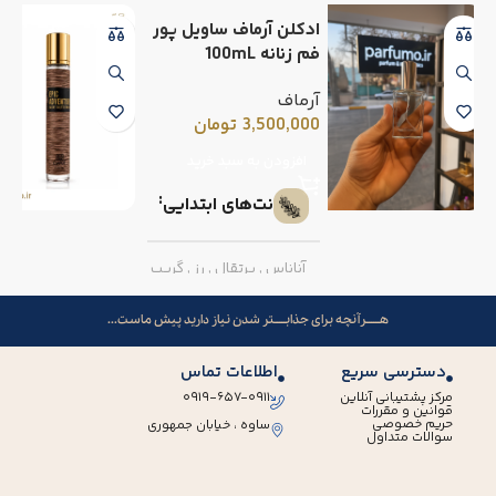
ادکلن آرماف ساویل پور
فم زنانه 100mL
آرماف
3,500,000
تومان
افزودن به سبد خرید
نت‌های ابتدایی
آناناس
,
پرتقال
,
رز
,
گریپ
فروت
هــــــرآنچه برای جذابـــــتر شدن نیاز دارید پیش ماست...
نت‌های میانی
دسترسی سریع
اطلاعات تماس
مرکز پشتیبانی آنلاین
۰۹۱۹-۶۵۷-۰۹۱۱
قوانین و مقررات
فلفل صورتی
,
میوه گل
حریم خصوصی
ساوه ، خیابان جمهوری
سوالات متداول
ساعت