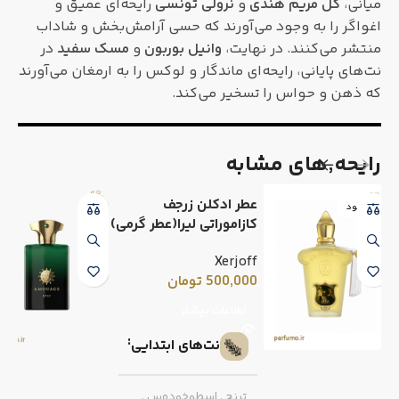
میانی،
گل مریم هندی
و
نرولی تونسی
رایحه‌ای عمیق و
اغواگر را به وجود می‌آورند که حسی آرامش‌بخش و شاداب
منتشر می‌کنند. در نهایت،
وانیل بوربون
و
مسک سفید
در
نت‌های پایانی، رایحه‌ای ماندگار و لوکس را به ارمغان می‌آورند
که ذهن و حواس را تسخیر می‌کند.
رایحه٬های مشابه
عطر ادکلن زرجف
ناموجود
کازاموراتی لیرا(عطر گرمی)
Xerjoff
500,000
تومان
اطلاعات بیشتر
نت‌های ابتدایی
ترنج
,
اسطوخودوس
,