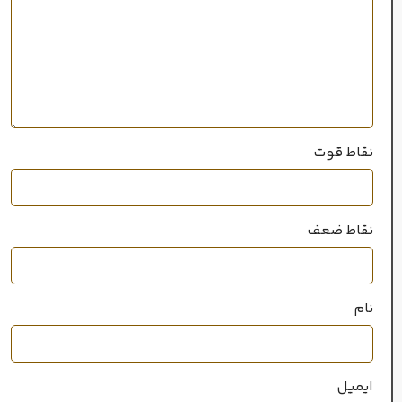
سال عرضه
2011
۲۰میل
حجم
نقاط قوت
خانواده رایحه
گلی
,
شرقی
نقاط ضعف
نام
ایمیل