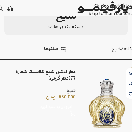
Skip to navigation
شیخ
Skip to main content
دسته بندی ها
فیلترها
خانه
شیخ
عطر ادکلن شیخ کلاسیک شماره
77(عطر گرمی)
شیخ
650,000
تومان
افزودن به سبد خرید