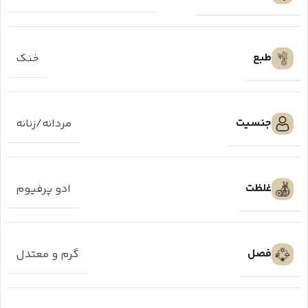
طبع
خنک
جنسیت
مردانه/زنانه
غلظت
ادو پرفیوم
فصل
گرم و معتدل