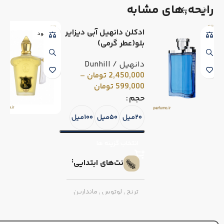
رایحه٬های مشابه
ادکلن دانهیل آبی دیزایر
ناموجود
بلو(عطر گرمی)
دانهیل / Dunhill
2,450,000
تومان
–
599,000
تومان
حجم
۲۰میل
۵۰میل
۱۰۰میل
انتخاب گزینه ها
نت‌های ابتدایی
ترنج
,
لوتوس
,
ماندارین
نارنجی