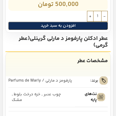
500,000
تومان
افزودن به سبد خرید
عطر ادکلن پارفومز د مارلی گرینلی(عطر
گرمی)
مشخصات عطر
برند:
پارفومز د مارلی / Parfums de Marly
نت‌های
چوب عنبر
,
خزه درخت بلوط
,
پایه
مشک