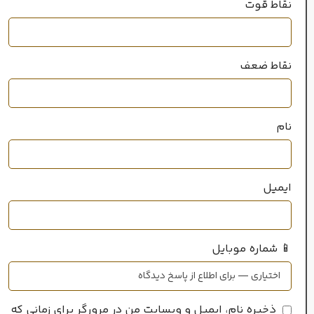
نقاط قوت
متوسط
سال عرضه
نقاط ضعف
2002
نام
خانواده رایحه
ایمیل
آروماتیک
,
مرکباتی
📱 شماره موبایل
ذخیره نام، ایمیل و وبسایت من در مرورگر برای زمانی که