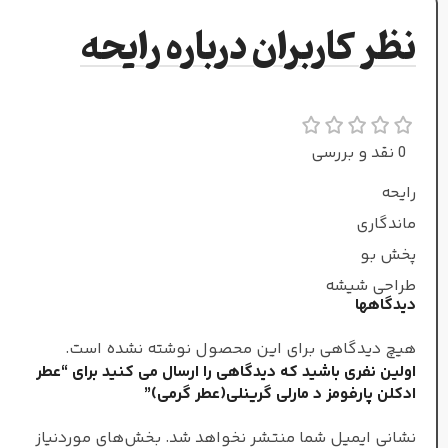
نت‌های میانی
نظر کاربران درباره رایحه
پرتقال
,
چوب بلسان
نت‌های پایه
0 نقد و بررسی
رایحه
مشک
,
کهربا
,
لوبیا
ماندگاری
طبع
پخش بو
طراحی شیشه
دیدگاهها
ملایم وترش
هیچ دیدگاهی برای این محصول نوشته نشده است.
اولین نفری باشید که دیدگاهی را ارسال می کنید برای “عطر
عطار
ادکلن پارفومز د مارلی گرینلی(عطر گرمی)”
فلیپ رومانو
نشانی ایمیل شما منتشر نخواهد شد.
بخش‌های موردنیاز