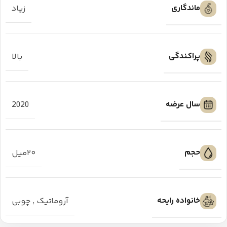
ماندگاری
زیاد
پراکندگی
بالا
سال عرضه
2020
حجم
۲۰میل
خانواده رایحه
آروماتیک
,
چوبی