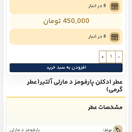
8 در انبار
450,000
تومان
8 در انبار
افزودن به سبد خرید
عطر ادکلن پارفومز د مارلی آلتیر(عطر
گرمی)
مشخصات عطر
برند:
پارفومز د مارلی