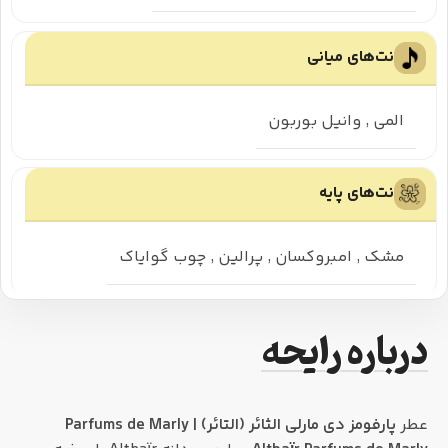
نت‌های میانی
المی
,
وانیل بوربون
نت‌های پایه
مشک
,
امبروکسان
,
پرالین
,
چوب گوایاک
درباره رایحه
عطر
پارفومز دی مارلی الثائر (التائر) | Parfums de Marly