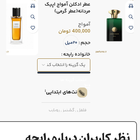
عطر ادکلن آمواج اپیک
مردانه(عطر گرمی)
آمواج
400,000
تومان
حجم
۲۰میل
خانواده رایحه
انتخاب گزینه ها
نت‌های ابتدایی
فلفل
,
گشنیز
,
روبارب
نت‌های میانی
نظر کاربران درباره رایحه