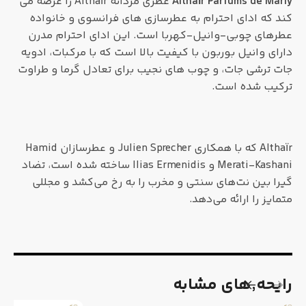
Althaïr Parfums de Marly
عطری مردانه Althaïr را عرضه می
کند که ادای احترام به عطرسازی های فرانسوی و خانواده
عطرهای چوبی-وانیل-کهربا است. این ادای احترام مدرن
دارای وانیل بوربون با کیفیت بالا است که با مرکبات، ادویه
جات ترشی جات، و چوب های نجیب برای تعادل گرما و طراوت
ترکیب شده است.
Althaïr که با همکاری Julien Sprecher و عطرسازان Hamid
Merati-Kashani و Ilias Ermenidis ساخته شده است، تضاد
گیرا بین نت‌های سنتی و مخرب را به رخ می‌کشد و مجللی
متمایز را ارائه می‌دهد.
رایحه٬های مشابه