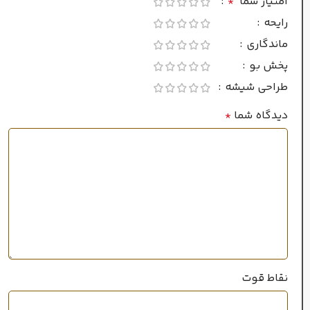
امتیاز شما
*
رایحه
سرد
فصل
ماندگاری
پخش بو
ماندگاری
طراحی شیشه
دیدگاه شما
*
بسیار طولانی
خوب
پراکندگی
سال عرضه
2009
نقاط قوت
۲۰میل
حجم