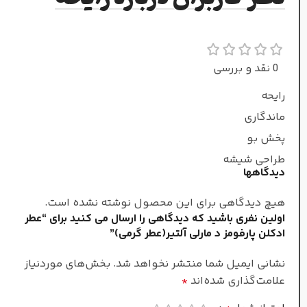
زنبق دره
,
میخک
,
یاس
,
گاردنیا
,
گل مریم
0 نقد و بررسی
نت‌های پایه
رایحه
بخور
,
خس خس
,
ماندگاری
اوپوپوناکس
,
چرم
,
کهربا
پخش بو
طراحی شیشه
گرم و تند
طبع
دیدگاهها
هیچ دیدگاهی برای این محصول نوشته نشده است.
مردانه
جنسیت
اولین نفری باشید که دیدگاهی را ارسال می کنید برای “عطر
ادکلن پارفومز د مارلی آلتیر(عطر گرمی)”
غلظت
نشانی ایمیل شما منتشر نخواهد شد.
بخش‌های موردنیاز
علامت‌گذاری شده‌اند
*
ادو پرفیوم