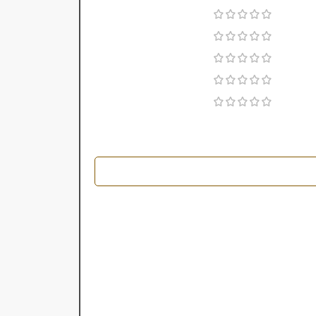
بسیار خوب
ری
متوسط
ماندگاری
بسیار خوب
گی
متوسط
پراکندگی
2018
رضه
2017
سال عرضه
۲۰میل
۲۰میل
حجم
چرمی
 رایحه
چرمی
خانواده رایحه