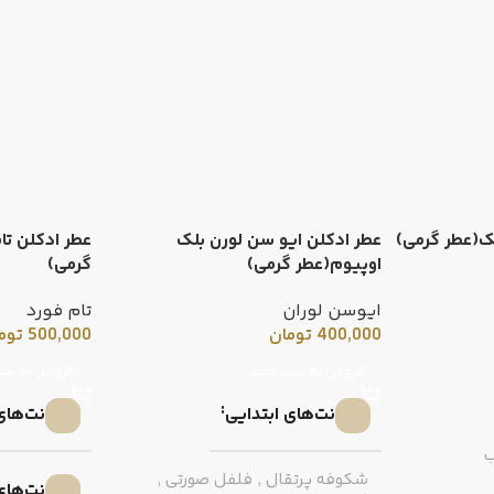
لک(عطر گرمی)
عطر ادکلن ایو سن لورن بلک
عطر ادکلن تام
اوپیوم(عطر گرمی)
گرمی)
ایوسن لوران
تام فورد
400,000
تومان
500,000
توم
افزودن به سبد خرید
افزودن به سب
نت‌های ابتدایی
نت‌های
شکوفه پرتقال
,
فلفل صورتی
,
نت‌های