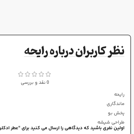
نت‌های میانی
نت‌های میانی
سرو کوهی (جونیپر)
,
هل
دارچین
,
شیرین بیان
,
یاسمن
بزرگیا
نظر کاربران درباره رایحه
نت‌های پایه
نت‌های پایه
چوب صندل
,
خس خس
,
سفید
,
نعناع هندی
مشک
,
وانیل
,
کارامل
0 نقد و بررسی
تلخ و ملایم
طبع
ملایم و شیرین
طبع
رایحه
ماندگاری
فرانسواس 
عطار
زنانه
پخش بو
جنسیت
طراحی شیشه
مردانه
جنسیت
اولین نفری باشید که دیدگاهی را ارسال می کنید برای “عطر اد
ادو پرفیوم