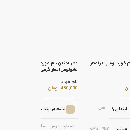
 فورد اومبر لدر(عطر
عطر ادکلن تام فورد فاکینگ
فابولوس(عطر گرمی)
گ
تام فورد
f
ان
450,000
تومان
0
د خرید
افزودن به سبد خرید
هل
 ابتدایی
نت‌های ابتدایی
اسطوخودوس
,
سالویا اسکلاریا
چرم
,
یاس
 میانی