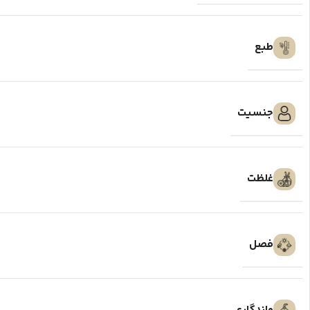
طبع
جنسیت
غلظت
فصل