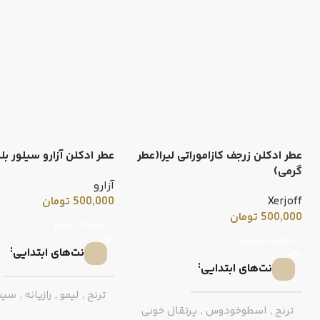
عطر ادکلن زرجف کازاموراتی لیرا(عطر
عطر ادکلن آزارو سیلور ب
گرمی)
آزارو
Xerjoff
500,000
تومان
500,000
تومان
اطلاعات بیشتر
اطلاعات بیشتر
نت‌های ابتدایی
نت‌های ابتدایی
ترنج
,
لیمو
,
رازیانه
,
سیب
ترنج
,
اسطوخودوس
,
پرتقال خونی