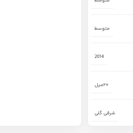
متوسط
متوسط
2014
۲۰میل
شرقی گلی