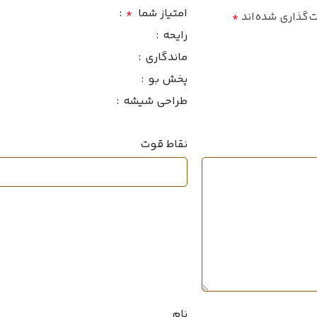
سرد
ماندگا
فصل
امتیاز شما
*
‌گذاری شده‌اند
*
رایحه
ماندگاری
متوسط
پراکند
ماندگاری
پخش بو
طراحی شیشه
متوسط
سال ع
پراکندگی
 خوب
نقاط قوت
2014
حجم
سال عرضه
ط
۲۰میل
خانواده
حجم
2
شرقی وانیلی
خانواده رایحه
نام