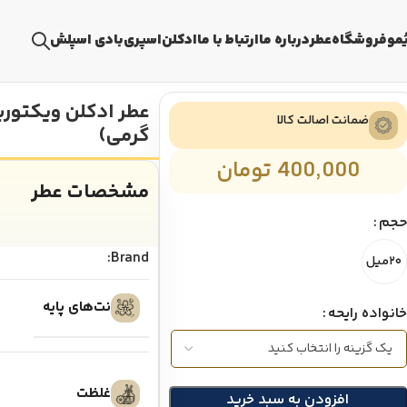
ُمو
فروشگاه
عطر
درباره ما
ارتباط با ما
ادکلن
اسپری
بادی اسپلش
عطر ادکلن ویکتو
ضمانت اصالت کالا
گرمی)
400,000
تومان
مشخصات عطر
حجم
Brand:
۲۰میل
نت‌های پایه
خانواده رایحه
غلظت
افزودن به سبد خرید