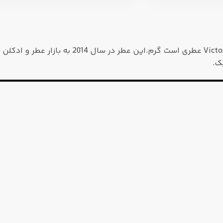
عطر ادکلن ویکتوریا سکرت اسکندلوس-ia Secret Scandalous