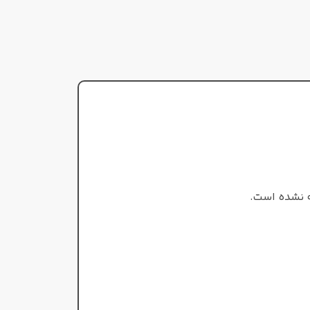
نت‌های پایه
پایه
روایح چوبی
,
چرم
,
دانه تونکا
,
کهربا
,
نعناع هندی
کشمران
,
کهربا
گرم و تلخ
تلخ
طبع
ادو پرفیوم
زنانه/مردانه
جنسیت
 نشده است.
مردانه/زنانه
ت
ادو پرفیوم
غلظت
تمام فصول
سرد
فصل