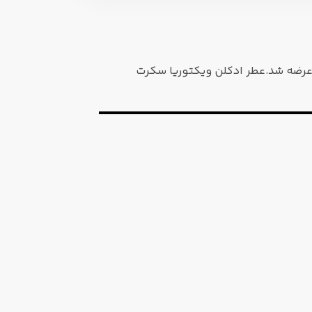
Victor عطری است گرم.این عطر در سال 2014 به بازار عطر و ادکلن عرضه شد.عطر ادکلن ویکتوریا سکرت