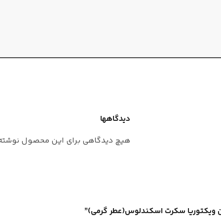
گلابی
قهوه
,
یاس
نت‌های 
نت‌های میانی
,
گشنیز
خس خس
,
نت‌های پایه
طبع
وانیل
,
سدر
,
نعناع هندی
مشک
دیدگاهها
گرم و تند
غلظت
طبع
هیچ دیدگاهی برای این محصول نوشته
زنانه
جنسی
جنسیت
کارن
ادو پرفیوم
فصل
غلظت
کلن ویکتوریا سکرت اسکندلوس(عطر گرمی)”