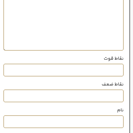
۲۰میل
حجم
خانواده رایحه
چوبی
,
شرقی
نقاط قوت
نقاط ضعف
نام