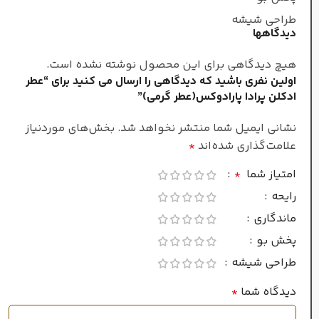
زنانه/مردانه
طراحی شیشه
دیدگاهها
غلظت
هیچ دیدگاهی برای این محصول نوشته نشده است.
اولین نفری باشید که دیدگاهی را ارسال می کنید برای “عطر
اکستریت د پرفیوم
ادکلن پرادا پارادوکس(عطر گرمی)”
سرد
نشانی ایمیل شما منتشر نخواهد شد.
بخش‌های موردنیاز
فصل
علامت‌گذاری شده‌اند
*
امتیاز شما
*
ماندگاری
رایحه
ماندگاری
بسیار طولانی
پخش بو
طراحی شیشه
پراکندگی
دیدگاه شما
*
بسیار قوی