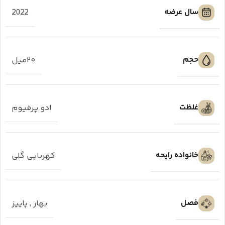
سال عرضه
2022
حجم
۲۰میل
غلظت
ادو پرفیوم
خانواده رایحه
کهربایی گلی
فصل
بهار
,
پاییز