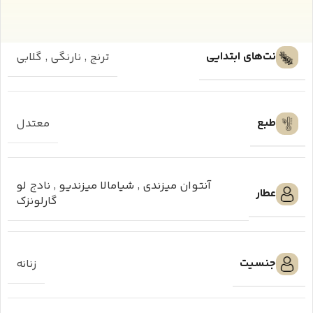
نت‌های ابتدایی
ترنج
,
نارنگی
,
گلابی
طبع
معتدل
آنتوان میزندی
,
شیامالا میزندیو
,
نادج لو
عطار
گارلونزک
جنسیت
زنانه