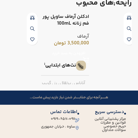
رایحه٬های محبوب
ادکلن آرماف ساویل پور
فم زنانه 100mL
آرماف
3,500,000
تومان
افزودن به سبد خرید
نت‌های ابتدایی
آناناس
,
پرتقال
,
رز
,
گریپ
فروت
هــــــرآنچه برای جذابـــــتر شدن نیاز دارید پیش ماست...
نت‌های میانی
دسترسی سریع
اطلاعات تماس
مرکز پشتیبانی آنلاین
۰۹۱۹-۶۵۷-۰۹۱۱
قوانین و مقررات
فلفل صورتی
,
میوه گل
حریم خصوصی
ساوه ، خیابان جمهوری
سوالات متداول
ساعت