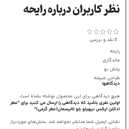
نظر کاربران درباره رایحه
گرم و تند
طبع
عطار
0 نقد و بررسی
امیلی(بویره)کاپرمن
,
لوکاس سیزاک
رایحه
ماندگاری
مردانه
جنسیت
پخش بو
طراحی شیشه
دیدگاهها
غلظت
هیچ دیدگاهی برای این محصول نوشته نشده است.
ادو تویلت
اولین نفری باشید که دیدگاهی را ارسال می کنید برای “عطر
ادکلن ایکس نیهیلو بلو تالیسمان(عطر گرمی)”
سرد
فصل
نشانی ایمیل شما منتشر نخواهد شد.
بخش‌های موردنیاز