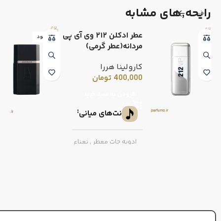
رایحه٬های مشابه
عطر ادکلن ۲۱۲ وی آی پی
ناموجود
مردانه(عطر گرمی)
کارولینا هررا
400,000
تومان
افزودن به سبد خرید
نت‌های میانی
ادویه جات معطر
,
نعناع
نت‌های پایه
روایح چوبی
,
چرم
,
کهربا