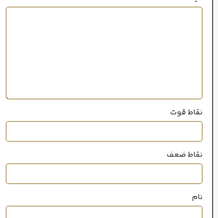
بسیار قوی
۲۰میل
حجم
خانواده رایحه
چوبی
,
شرقی
نقاط قوت
نقاط ضعف
نام