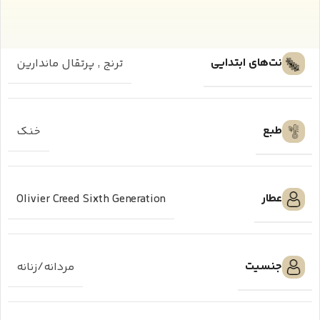
نت‌های ابتدایی
ترنج
,
پرتقال ماندارین
طبع
خنک
عطار
Olivier Creed Sixth Generation
جنسیت
مردانه/زنانه