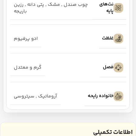
نت‌های
چوب صندل
,
مشک
,
پتی دانه
,
رزین
پایه
باریجه
غلظت
ادو پرفیوم
فصل
گرم و معتدل
خانواده رایحه
آروماتیک
,
سیتروسی
اطلاعات تکمیلی