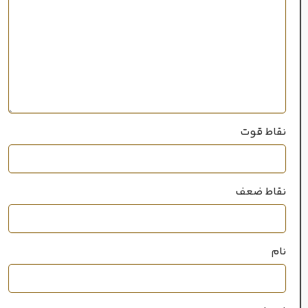
خوب
پراکندگی
سال عرضه
2009
نقاط قوت
۲۰میل
حجم
نقاط ضعف
خانواده رایحه
چوبی
,
تند
نام