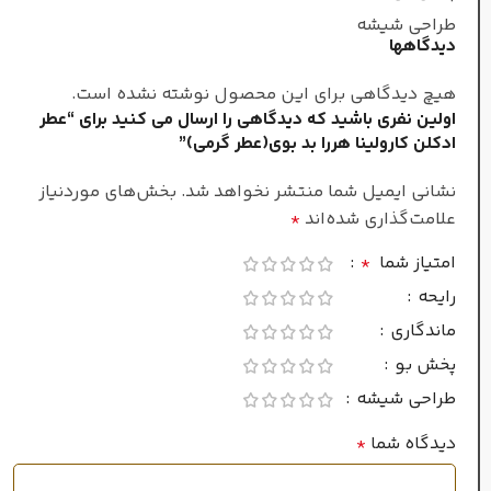
طراحی شیشه
گرم و تند
طبع
دیدگاهها
هیچ دیدگاهی برای این محصول نوشته نشده است.
مردانه
جنسیت
اولین نفری باشید که دیدگاهی را ارسال می کنید برای “عطر
ادکلن کارولینا هررا بد بوی(عطر گرمی)”
غلظت
نشانی ایمیل شما منتشر نخواهد شد.
بخش‌های موردنیاز
علامت‌گذاری شده‌اند
*
ادو پرفیوم
امتیاز شما
*
رایحه
سرد
فصل
ماندگاری
پخش بو
ماندگاری
طراحی شیشه
دیدگاه شما
*
بسیار طولانی