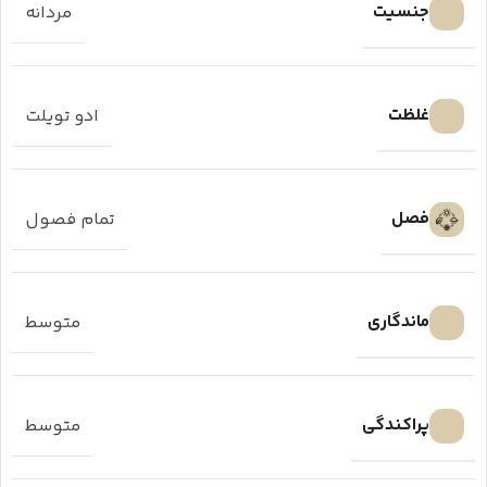
جنسیت
مردانه
غلظت
ادو تویلت
فصل
تمام فصول
ماندگاری
متوسط
پراکندگی
متوسط