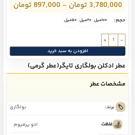
3,780,000
تومان
–
897,000
تومان
حجم
۱۰۰میل
۲۰میل
۵۰میل
افزودن به سبد خرید
عطر ادکلن بولگاری تایگر(عطر گرمی)
مشخصات عطر
برند:
بولگاری
غلظت
ادو پرفیوم