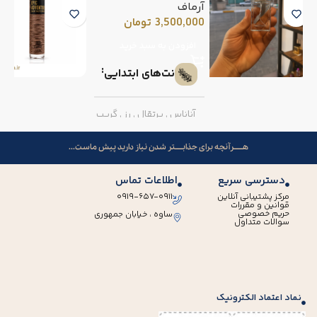
آرماف
3,500,000
تومان
افزودن به سبد خرید
نت‌های ابتدایی
آناناس
,
پرتقال
,
رز
,
گریپ
فروت
هــــــرآنچه برای جذابـــــتر شدن نیاز دارید پیش ماست...
نت‌های میانی
دسترسی سریع
اطلاعات تماس
مرکز پشتیبانی آنلاین
۰۹۱۹-۶۵۷-۰۹۱۱
قوانین و مقررات
فلفل صورتی
,
میوه گل
حریم خصوصی
ساوه ، خیابان جمهوری
سوالات متداول
ساعت
نت‌های پایه
نماد اعتماد الکترونیک
مشک
,
وانیل
,
پرالین
,