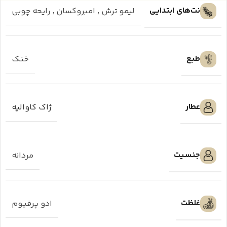
نت‌های ابتدایی
لیمو ترش
,
امبروکسان
,
رایحه چوبی
طبع
خنک
عطار
ژاک کاوالیه
جنسیت
مردانه
غلظت
ادو پرفیوم