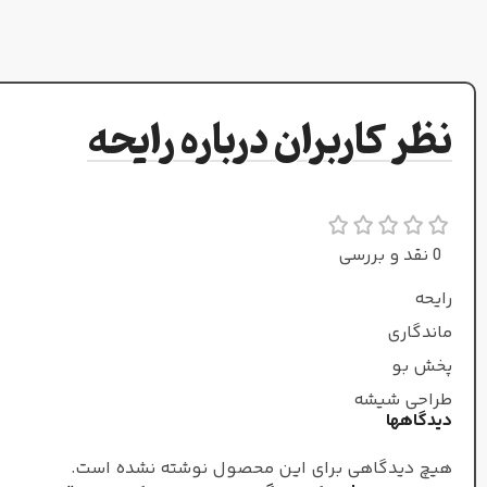
بخور
,
عود
نظر کاربران درباره رایحه
گرم و تلخ
طبع
عطار
0 نقد و بررسی
آلساندرو گالتیری
رایحه
جنسیت
ماندگاری
پخش بو
زنانه/مردانه
طراحی شیشه
دیدگاهها
غلظت
هیچ دیدگاهی برای این محصول نوشته نشده است.