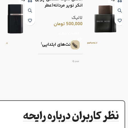
ناموجود
ناموجود
انکر نویر مردانه(عطر
گرمی)
لالیک
500,000
تومان
اطلاعات بیشتر
نت‌های ابتدایی
سرو
نت‌های میانی
خس خس (وتیور)
نظر کاربران درباره رایحه
نت‌های پایه