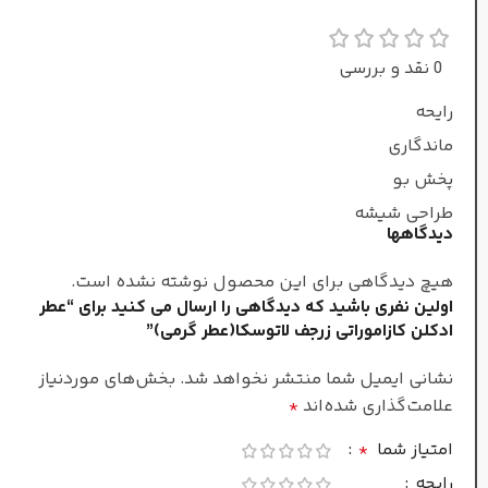
چوب کشمیر
,
مشک
گرم و تلخ
0 نقد و بررسی
طبع
رایحه
ماندگاری
عطار
پخش بو
ناتالی لورسن
طراحی شیشه
دیدگاهها
مردانه
جنسیت
هیچ دیدگاهی برای این محصول نوشته نشده است.
اولین نفری باشید که دیدگاهی را ارسال می کنید برای “عطر
ادکلن کازاموراتی زرجف لاتوسکا(عطر گرمی)”
غلظت
نشانی ایمیل شما منتشر نخواهد شد.
بخش‌های موردنیاز
علامت‌گذاری شده‌اند
*
ادو تویلت
امتیاز شما
*
سرد
فصل
رایحه