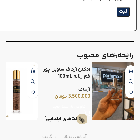
رایحه٬های محبوب
ادکلن آرماف ساویل پور
فم زنانه 100mL
آرماف
3,500,000
تومان
افزودن به سبد خرید
نت‌های ابتدایی
آناناس
,
پرتقال
,
رز
,
گریپ