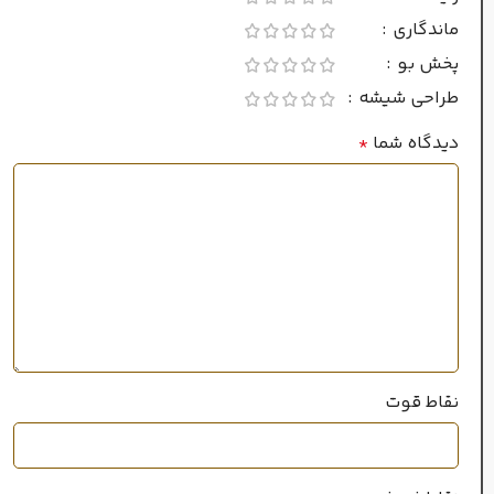
ماندگاری
پخش بو
ماندگاری
طراحی شیشه
بسیار خوب
دیدگاه شما
*
پراکندگی
متوسط
سال عرضه
2006
نقاط قوت
۲۰میل
حجم