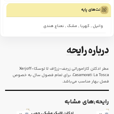
نت‌های پایه
وانیل
,
کهربا
,
مشک
,
نعناع هندی
درباره رایحه
عطر ادکلن کازاموراتی زرجف-زرژاف لا توسکا-Xerjoff
Casamorati La Tosca، برای تمام فصول سال به خصوص
فصل بهار مناسب می‌باشد.
رایحه٬های مشابه
ادکلن لالیک مشکی چوبی