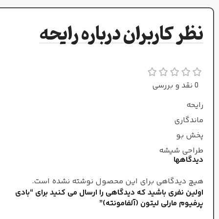
نت‌های ابتدایی
نظر کاربران درباره رایحه
فندق
,
صمغ کندر
,
گلابی
نت‌های میانی
0 نقد و بررسی
رایحه
رز
,
زعفران
,
یاس
,
اسمانتوس
ماندگاری
پخش بو
نوت پایانی
طراحی شیشه
دیدگاهها
چوب آکیگالا
,
چوب صندل
هیچ دیدگاهی برای این محصول نوشته نشده است.
,
عنبر
,
لابدانیوم
,
وانیل
اولین نفری باشید که دیدگاهی را ارسال می کنید برای “بادی
پرفیوم مارلی لیتون (آلفامونته)”
غلظت