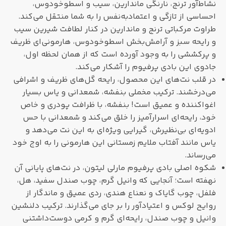
نشاط‌آور ترنج، نارنگی ماندارین، سیب و اسطوخودوس،
احساسی از تازگی و اعتمادبه‌نفس را به شما منتقل می‌کند.
طراوت مرکباتی ترنج و ماندارین در کنار لطافت شیرین سیب
و رایحه سبز و آرامش‌بخش اسطوخودوس، هارمونی‌ای ظریف
و پرکششی را به وجود آورده است که از همان لحظه اول،
جادوی این بادی پرفیوم را آشکار می‌کند.
در قلب نت‌های این محصول، رایحه گل‌های ظریف و اشرافی
می‌درخشند. ترکیب مخملی بنفشه، شمعدانی و یاس بسیار
اغواکننده و عمیق است! بنفشه، با ظرافت پودری و خاص
خود، رایحه‌ای اسرارآمیز را خلق می‌کند و شمعدانی با حس
ادویه‌ای بی‌نظیرش، گیرایی ویژه‌ای به این نت می‌دهد و
یاس مانند آفتاب ملایم زمستانی این هارمونی را به اوج خود
می‌رساند.
شکوه اصلی بادی پرفیوم مارلی لیتون، در نت‌های پایانی آن
نهفته است؛ آنجایی که وانیل گرم، چوب صندل سفید، هل،
فلفل، چوب گایاک و نعناع هندی، ردی عمیق و ماندگار از
روایح لوکس و اعتیادآور را بر جای می‌گذارند. ترکیب دلنشین
وانیل و چوب صندل، رایحه‌ای گرم و کرمی دوست‌داشتنی