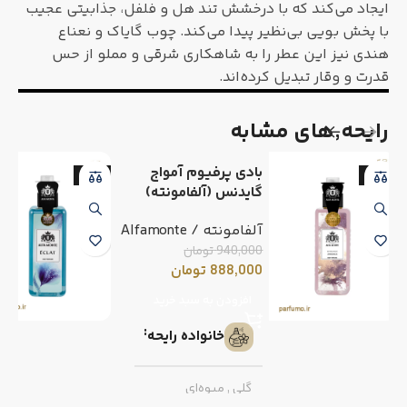
ایجاد می‌کند که با درخشش تند هل و فلفل، جذابیتی عجیب
با پخش بویی بی‌نظیر پیدا می‌کند. چوب گایاک و نعناع
هندی نیز این عطر را به شاهکاری شرقی و مملو از حس
قدرت و وقار تبدیل کرده‌اند.
رایحه٬های مشابه
بادی پرفیوم آمواج
-6%
-6%
گایدنس (آلفامونته)
آلفامونته / Alfamonte
940,000
تومان
888,000
تومان
افزودن به سبد خرید
خانواده رایحه
گلی
,
میوه‌ای