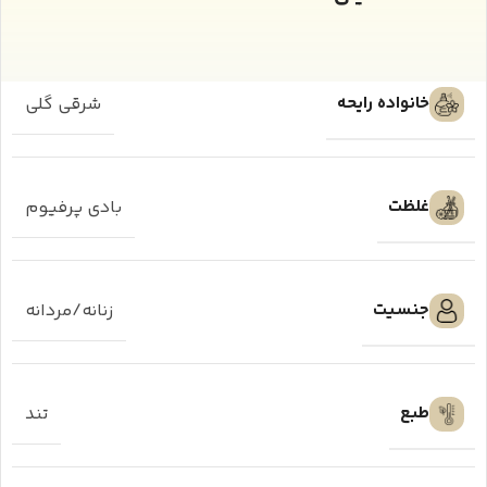
خانواده رایحه
شرقی گلی
غلظت
بادی پرفیوم
جنسیت
زنانه/مردانه
طبع
تند