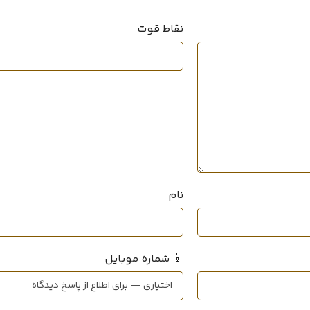
چوب صندل
,
خزه درخت بلوط
,
عنبر
,
ستان
مشک
وانیل ماداگ
نقاط قوت
نت‌های ابتدایی
پرتقال
,
فلفل
,
آب دریا
,
ستاره
مگاماره
نام
📱 شماره موبایل