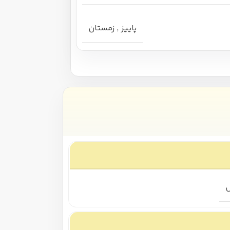
پاییز
,
زمستان
س