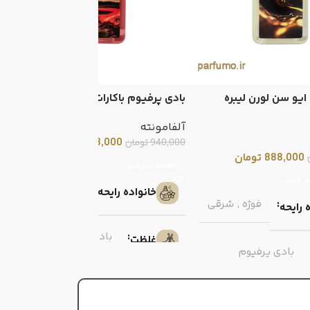
ایو سن لورن لیبره
بادی پرفیوم باکارات رژ (آلفامونته)
ب
آلفامونته
آ
888,000
تومان
940,000
تومان
0
888,000
تومان
اطلاعات بیشتر
د خرید
شرقی گلی
خانواده رایحه
فوژه
,
شرقی
 رایحه
بادی پرفیوم
غلظت
بادی پرفیوم
نت‌های میانی
زنانه
ت