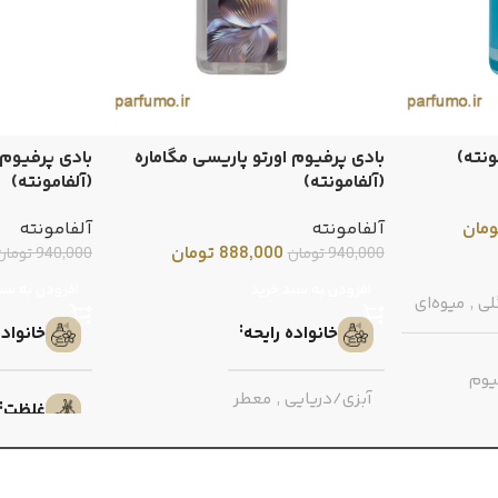
ونته)
بادی پرفیوم اورتو پاریسی مگاماره
بادی پرفیوم 
(آلفامونته)
(آلفامونته)
ومان
آلفامونته
آلفامونته
888,000
تومان
940,000
تومان
940,000
تومان
افزودن به سبد خرید
افزودن به سب
لی
,
میوه‌ای
خانواده رایحه
خانواده
یوم
آبزی/دریایی
,
معطر
غلظت
بادی پرفیوم
غلظت
جنسی