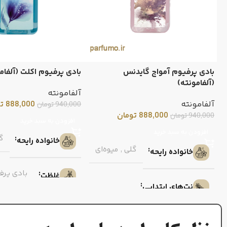
بادی پرفیوم آمواج گایدنس
بادی پرفیوم اکلت (آلفام
(آلفامونته)
آلفامونته
آلفامونته
888,000
ت
940,000
تومان
888,000
تومان
940,000
تومان
افزودن به سبد خرید
افزودن به سبد خرید
گ
خانواده رایحه
گلی
,
میوه‌ای
خانواده رایحه
بادی پرف
غلظت
نت‌های ابتدایی
نت‌های ابتدایی
فندق
,
صمغ کندر
,
گلابی