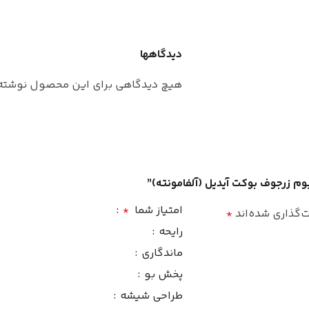
زنانه/مردانه
جنسیت
نت‌های
دیدگاهها
نت‌های میانی
اسطوخودو
هیچ دیدگاهی برای این محصول نوشته
اسطوخودوس
,
جلبک دریایی
,
چای
طبع
سبز
خنک
فصل
طبع
یوم زرجوف بوکت آیدیل (آلفامونته)”
امتیاز شما
*
‌گذاری شده‌اند
*
بهار
,
تابستان
نت‌های
فصل
رایحه
ماندگاری
توت سیاه
,
نوت پایانی
ایم
پخش بو
طراحی شیشه
نوت پایانی (END NOTE