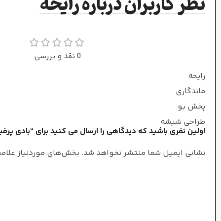
نظر کاربران درباره رایحه
برگ چای
,
شکوفه هلو
نت‌های میانی
نت‌های میانی
رز
,
زعفران
,
یاس
,
اسمانتوس
0 نقد و بررسی
پونه
,
مشک
,
ویستریا
رایحه
نوت پایانی
ماندگاری
نوت پایانی
پخش بو
چوب آکیگالا
,
چوب صندل
,
عنبر
,
لابدانیوم
,
وانیل
طراحی شیشه
اولین نفری باشید که دیدگاهی را ارسال می کنید برای “بادی پرف
اسمانتوس
,
سدر
,
عنبر
بادی پرفیوم
غلظت
نشانی ایمیل شما منتشر نخواهد شد.
بخش‌های موردنیاز علامت
زنانه
جنسیت
زنانه/مردانه
جنسیت
شیرین
,
مل
طبع
گرم و ملایم
طبع