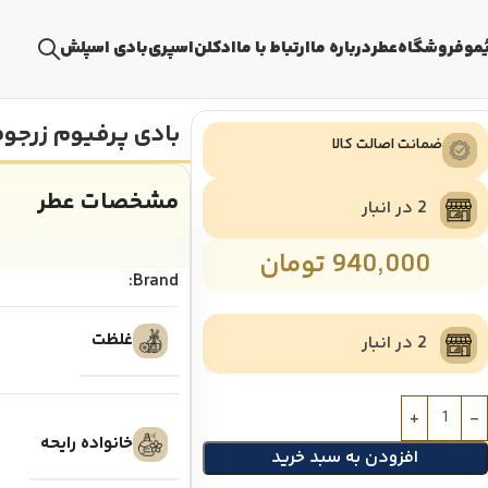
ُمو
فروشگاه
عطر
درباره ما
ارتباط با ما
ادکلن
اسپری
بادی اسپلش
بادی پرفیوم زرجوف
ضمانت اصالت کالا
مشخصات عطر
2 در انبار
940,000
تومان
Brand:
غلظت
2 در انبار
خانواده رایحه
افزودن به سبد خرید