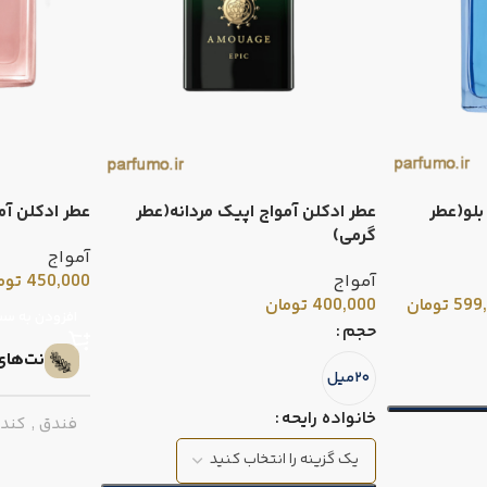
بلو(عطر
عطر ادکلن آمواج اپیک مردانه(عطر
عطر ادکلن آم
گرمی)
آمواج
آمواج
450,000
توم
599
تومان
400,000
تومان
افزودن به سب
حجم
نت‌های
۲۰میل
خانواده رایحه
فندق
,
کندر