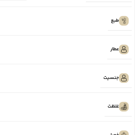
طبع
عطار
جنسیت
غلظت