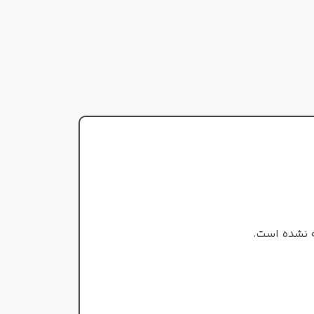
 میانی
نت‌های میانی
اسمانتوس
,
یاس
یاس
,
نوعی برگ
نت‌های پایه
پایه
چوب گایاک
,
شاهبوی
,
گلسنگ
,
چوب صندل
,
وانیل
,
نعناع هندی
خنک و تند
گرم و ملایم
طبع
 نشده است.
کوئنتین بیش
عطار
دومینیک روپیون
,
آن فلیپو
,
الیور
مردانه/زنانه
ت
پولجه
,
ورونیک نایبرگ