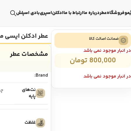
ُمو
فروشگاه
عطر
درباره ما
ارتباط با ما
ادکلن
اسپری
بادی اسپلش
عطر ادکلن ایسی می
ضمانت اصالت کالا
ر انبار موجود نمی باشد
مشخصات عطر
800,000
تومان
Brand:
ر انبار موجود نمی باشد
نت‌های
چو
پایه
غلظت