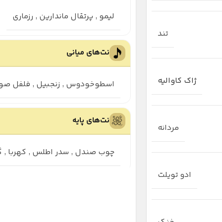
لیمو
,
پرتقال ماندارین
,
رزماری
تند
نت‌های میانی
ژاک کاوالیه
اسطوخودوس
,
زنجبیل
,
فلفل صور
نت‌های پایه
مردانه
چوب صندل
,
سدر اطلس
,
کهربا
,
گ
ادو تویلت