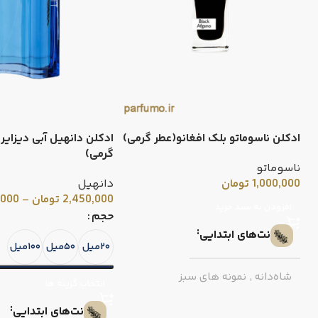
ادکلن ناسوماتو بلک افغانو(عطر گرمی)
ادکلن دانهیل آبی دیزایر 
گرمی)
ناسوماتو
1,000,000
تومان
دانهیل
2,450,000
تومان
–
,000
افزودن به سبد خرید
حجم
نت‌های ابتدایی
۲۰میل
۵۰میل
۱۰۰میل
شاه‌دانه
,
نمونه های سبز
انتخاب گزینه ها
نت‌های ابتدایی
بخور
,
عود