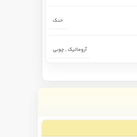
خنک
آروماتیک
,
چوبی