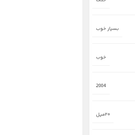
خنک
بسیار خوب
خوب
2004
۲۰میل