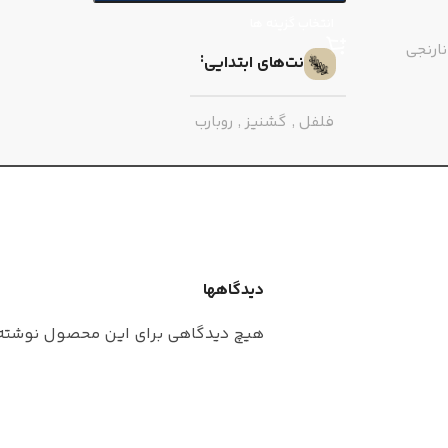
نت‌های
انتخاب گزینه ها
نارنجی
نت‌های ابتدایی
رز
,
زعفران
,
سامباک
فلفل
,
گشنیز
,
روبارب
نت‌های 
نت‌های میانی
آکیگالاوود
,
کهربا
,
لادن
زنبق دره
,
میخک
,
یاس
,
گاردنیا
,
گل مریم
طبع
دیدگاهها
نت‌های پایه
هیچ دیدگاهی برای این محصول نوشته
ش
عطار
بخور
,
خس خس
,
اوپوپوناکس
,
چرم
,
کهربا
و
جنسی