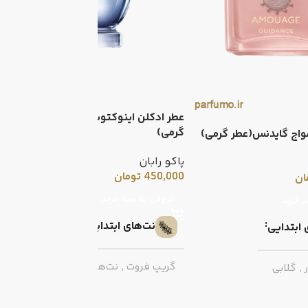
عطر ادکلن اینوکتوس پاکو رابان(عطر
گرمی)
واج گایدنس(عطر گرمی)
ع
ا
پاکو رابان
450,000
تومان
ان
ا
0
افزودن به سبد خرید
د خرید
نت‌های ابتدایی
 ابتدایی
گریپ فروت
,
نت‌های دریایی
,
,
گلابی
ماندارین