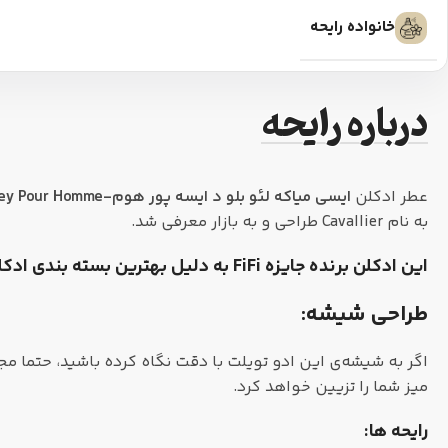
خانواده رایحه
درباره رایحه
عطر ادکلن
ایسی میاکه لئو بلو د ایسه پور هوم-Issey Miyake L’Eau Bleue d’Issey Pour Homme
به نام Cavallier طراحی و به بازار معرفی شد.
این ادکلن برنده جایزه FiFi به دلیل بهترین بسته بندی ادکلن مردانه سال 2005 است .
طراحی شیشه:
اگر به شیشه‌ی این ادو تویلت با دقت نگاه کرده باشید، حتما مج
میز شما را تزیین خواهد کرد.
رایحه ها: