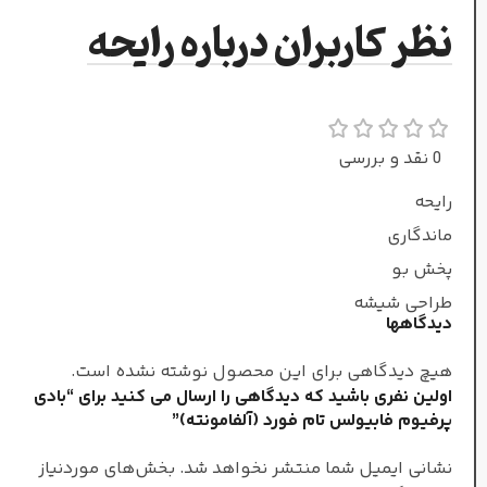
نت‌های ابتدایی
نظر کاربران درباره رایحه
فندق
,
صمغ کندر
,
گلابی
نت‌های میانی
0 نقد و بررسی
رایحه
رز
,
زعفران
,
یاس
,
اسمانتوس
ماندگاری
پخش بو
نوت پایانی
طراحی شیشه
دیدگاهها
چوب آکیگالا
,
چوب صندل
هیچ دیدگاهی برای این محصول نوشته نشده است.
,
عنبر
,
لابدانیوم
,
وانیل
اولین نفری باشید که دیدگاهی را ارسال می کنید برای “بادی
پرفیوم فابیولس تام فورد (آلفامونته)”
غلظت
نشانی ایمیل شما منتشر نخواهد شد.
بخش‌های موردنیاز