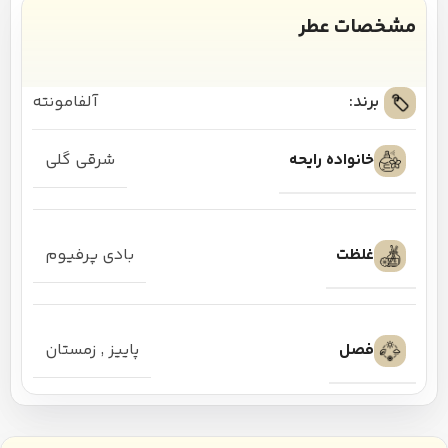
مشخصات عطر
برند:
آلفامونته
خانواده رایحه
شرقی گلی
غلظت
بادی پرفیوم
فصل
پاییز
,
زمستان