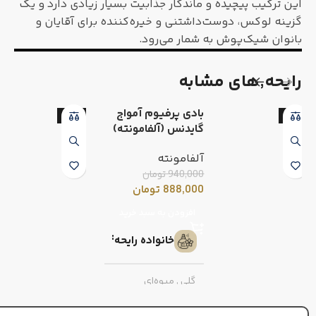
این ترکیب پیچیده و ماندگار جذابیت بسیار زیادی دارد و یک
گزینه لوکس، دوست‌داشتنی و خیره‌کننده برای آقایان و
بانوان شیک‌پوش به شمار می‌رود.
رایحه٬های مشابه
بادی پرفیوم آمواج
-6%
-6%
گایدنس (آلفامونته)
آلفامونته
940,000
تومان
888,000
تومان
افزودن به سبد خرید
خانواده رایحه
گلی
,
میوه‌ای