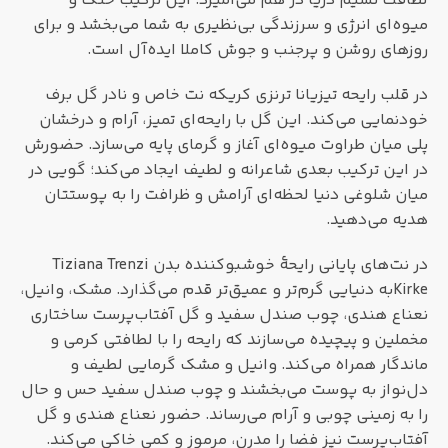
لطافت نسیم دریا در هم می‌آمیزد. این ترکیب خنک و
میوه‌ای انرژی و سرزندگی بی‌نظیری به شما می‌بخشد و برای
روزهای روشن و پرجنب و جوش کاملا ایده‌آل است.
در قلب رایحه تیزیانا ترنزی کریکه نت خاص و نادر گل برف
خودنمایی می‌کند. این گل با رایحه‌ای تمیز، آرام و درخشان
پلی میان طراوت میوه‌ای آغاز و گرمای پایه می‌سازد. حضورش
در این ترکیب بعدی شاعرانه و لطیف ایجاد می‌کند؛ گویی در
میان شلوغی دنیا لحظه‌ای آرامش و ظرافت را به پوستتان
هدیه می‌دهید.
در نت‌های پایانی رایحۀ خوشبوکننده بدن Tiziana Trenzi
Kirkeبه دنیایی گرم‌تر و عمیق‌تر قدم می‌گذارد. مشک، وانیل،
نعناع هندی، چوب صندل سفید و گل آفتاب‌پرست ساختاری
مخملین و پیچیده می‌سازند که رایحه را با لطافتی کرمی و
ماندگار همراه می‌کند. وانیل و مشک گرمایی لطیف و
دل‌نواز به پوست می‌بخشند و چوب صندل سفید حس و حال
را به زمینی چوبی و آرام می‌رساند. حضور نعناع هندی و گل
آفتاب‌پرست نیز فضا را مدرن، مرموز و کمی خاکی می‌کند.