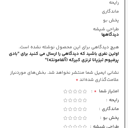
رایحه
زنانه/مردانه
ماندگاری
پخش بو
نت‌های میانی
طراحی شیشه
دیدگاهها
اسطوخودوس
,
جلبک
دریایی
,
چای سبز
هیچ دیدگاهی برای این محصول نوشته نشده است.
اولین نفری باشید که دیدگاهی را ارسال می کنید برای “بادی
خنک
پرفیوم تیزیانا ترنزی کیرکه (آلفامونته)”
طبع
نشانی ایمیل شما منتشر نخواهد شد.
بخش‌های موردنیاز
علامت‌گذاری شده‌اند
*
فصل
امتیاز شما
*
بهار
,
تابستان
رایحه
ماندگاری
نوت پایانی
پخش بو
طراحی شیشه