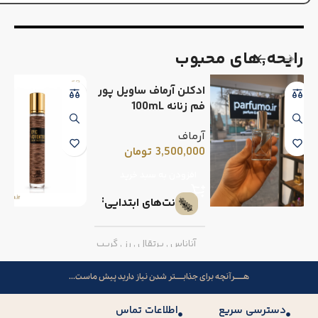
رایحه٬های محبوب
ادکلن آرماف ساویل پور
فم زنانه 100mL
آرماف
3,500,000
تومان
افزودن به سبد خرید
نت‌های ابتدایی
آناناس
,
پرتقال
,
رز
,
گریپ
فروت
هــــــرآنچه برای جذابـــــتر شدن نیاز دارید پیش ماست...
نت‌های میانی
دسترسی سریع
اطلاعات تماس