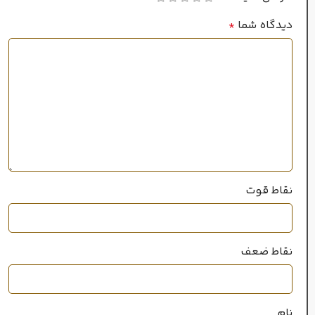
چوب صندل
,
خزه درخت
بلوط
,
عنبر
,
مشک
دیدگاه شما
*
نت‌های ابتدایی
پرتقال
,
فلفل
,
آب دریا
,
ستاره مگاماره
نقاط قوت
نقاط ضعف
نام