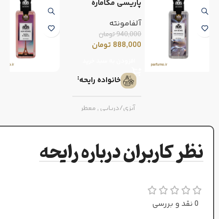
پاریسی مگاماره
(آلفامونته)
آلفامونته
940,000
تومان
888,000
تومان
افزودن به سبد خرید
خانواده رایحه
آبزی/دریایی
,
معطر
غلظت
نظر کاربران درباره رایحه
بادی پرفیوم
جنسیت
0 نقد و بررسی