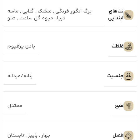
نت‌های
برگ انگور فرنگی
,
تمشک
,
گلابی
,
ماسه
ابتدایی
دریا
,
میوه گل ساعت
,
هلو
غلظت
بادی پرفیوم
جنسیت
زنانه/مردانه
طبع
معتدل
فصل
بهار
,
پاییز
,
تابستان