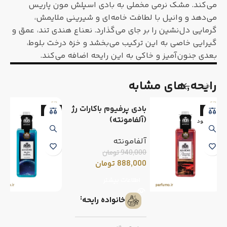
می‌کند. مشک نرمی مخملی به بادی اسپلش مون پاریس
می‌دهد و وانیل با لطافت خامه‌ای و شیرینی ملایمش،
گرمایی دل‌نشین را بر جای می‌گذارد. نعناع هندی تند، عمق و
گیرایی خاصی به این ترکیب می‌بخشد و خزه‌ درخت بلوط،
بعدی جنون‌آمیز و خاکی به این رایحه اضافه می‌کند.
رایحه٬های مشابه
بادی پرفیوم باکارات رژ
-6%
-6%
(آلفامونته)
ناموجود
آلفامونته
940,000
تومان
888,000
تومان
اطلاعات بیشتر
خانواده رایحه