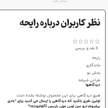
شرقی گلی
غلظت
نظر کاربران درباره رایحه
بادی پرفیوم
نت‌های میانی
0 نقد و بررسی
رایحه
کهربا
,
نت‌های چوبی
ماندگاری
پخش بو
جنسیت
طراحی شیشه
دیدگاهها
زنانه/مردانه
هیچ دیدگاهی برای این محصول نوشته نشده است.
اولین نفری باشید که دیدگاهی را ارسال می کنید برای “بادی
طبع
پرفیوم ایو سن لورن مون پاریس (آلفامونته)”