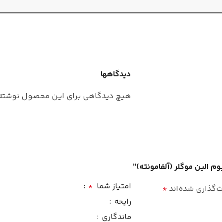
جنسی
ترنج
,
تمشک
,
توت فرنگی
,
نارنگی
,
پرتقال
,
گلابی
نت‌های
نت‌های میانی
دیدگاهها
گریپ فروت
گل صد تومانی
,
یاس
,
شکوفه
هیچ دیدگاهی برای این محصول نوشته
نت‌های
پرتقال
,
گل تاتوره
جوز هندی
,
نوت پایانی
نوت پای
خزه درخت بلوط
,
مشک
,
نعنا هندی
م الین موگلر (آلفامونته)”
,
وانیل
امتیاز شما
*
‌گذاری شده‌اند
*
چوبی
,
خاک
رایحه
بادی پرفیوم
غلظت
ماندگاری