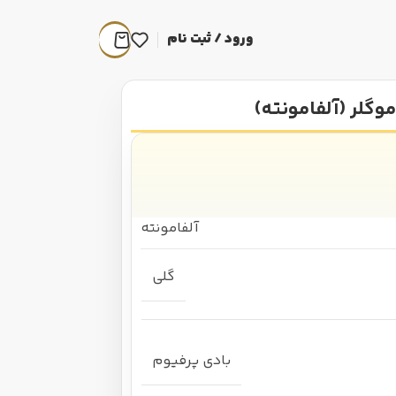
ورود / ثبت نام
وگلر (آلفامونته)
آلفامونته
گلی
بادی پرفیوم