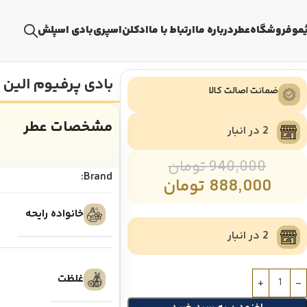
ُمو
فروشگاه
عطر
درباره ما
ارتباط با ما
ادکلن
اسپری
بادی اسپلش
بادی پرفیوم الین م
ضمانت اصالت کالا
مشخصات عطر
2 در انبار
940,000
تومان
Brand:
888,000
تومان
خانواده رایحه
2 در انبار
غلظت