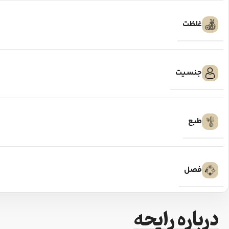
غلظت
جنسیت
طبع
فصل
درباره رایحه