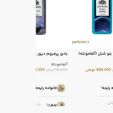
بلو شنل (آلفامونته)
بادی پرفیوم دیور ساواج (آلفامونته)
ب
آلفامونته
آ
888,000
تومان
888,000
تومان
940,000
تومان
0
د خرید
افزودن به سبد خرید
مرکباتی
 رایحه
خانواده رایحه
اتی
بادی پرفیوم
غلظت