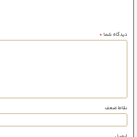
شیرین
,
مل
طبع
گرم و ملایم
طبع
بهار
,
تاب
فصل
دیدگاه شما
*
پاییز
,
زمستان
فصل
نقاط ضعف
ایمیل