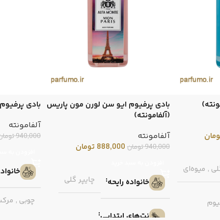
ونته)
بادی پرفیوم ایو سن لورن مون پاریس
بادی پرفیوم 
(آلفامونته)
آلفامونته
ومان
آلفامونته
940,000
تومان
888,000
تومان
940,000
تومان
افزودن به سب
افزودن به سبد خرید
لی
,
میوه‌ای
خانواده
چایپر گلی
خانواده رایحه
چوبی
,
مرکب
یوم
نت‌های ابتدایی