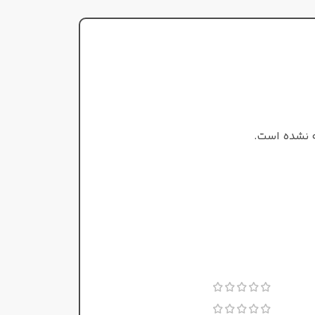
مردانه
ت
مردانه
جنسیت
 ابتدایی
تند
,
خنک
طبع
,
لیمو
,
نعناع
بهار
,
پاییز
,
تابستان
فصل
 نشده است.
 میانی
نوت پایانی
زنجبیل
,
مشک
,
یاسمن
آمبروکسان
,
سدر
,
لابدانیوم
انی
نت‌های ابتدایی
 خس خس
,
دودی
ترنج ایتالیایی
,
فلفل