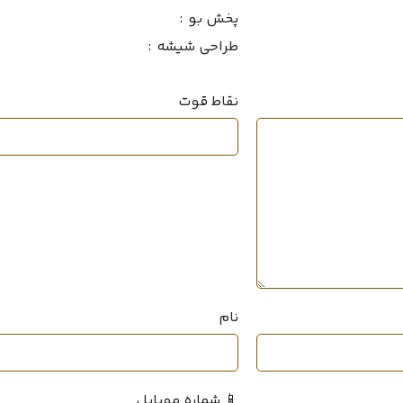
غلظت
ایم
پخش بو
زنانه
جنسیت
طراحی شیشه
طبع
ستان
شیرین
,
ملایم
طبع
نقاط قوت
فصل
بهار
,
پاییز
فصل
نام
📱 شماره موبایل