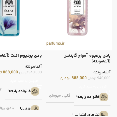
بادی پرفیوم آمواج گایدنس
بادی پرفیوم اکلت (آلفام
(آلفامونته)
آلفامونته
آلفامونته
888,000
ت
940,000
تومان
888,000
تومان
940,000
تومان
افزودن به سبد خرید
افزودن به سبد خرید
گ
خانواده رایحه
گلی
,
میوه‌ای
خانواده رایحه
بادی پرف
غلظت
نت‌های ابتدایی