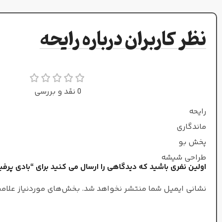
نت‌های ابتدایی
فندق
,
صمغ کندر
,
گلابی
نظر کاربران درباره رایحه
برگ چای
,
شکوفه هلو
نت‌های میانی
نت‌های میانی
رز
,
زعفران
,
یاس
,
اسمانتوس
0 نقد و بررسی
پونه
,
مشک
,
ویستریا
رایحه
نوت پایانی
ماندگاری
نوت پایانی
پخش بو
چوب آکیگالا
,
چوب صندل
,
عنبر
,
لابدانیوم
,
وانیل
طراحی شیشه
اولین نفری باشید که دیدگاهی را ارسال می کنید برای “بادی پرفیو
اسمانتوس
,
سدر
,
عنبر
بادی پرفیوم
غلظت
نشانی ایمیل شما منتشر نخواهد شد.
بخش‌های موردنیاز علامت
زنانه
جنسیت
زنانه/مردانه
جنسیت