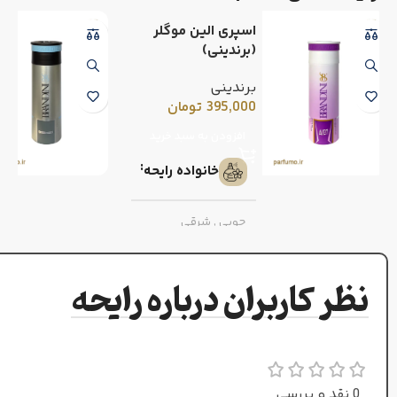
اسپری الین موگلر
(برندینی)
برندینی
395,000
تومان
افزودن به سبد خرید
خانواده رایحه
چوبی
,
شرقی
زنانه
جنسیت
نظر کاربران درباره رایحه
طبع
گرم و ملایم
0 نقد و بررسی