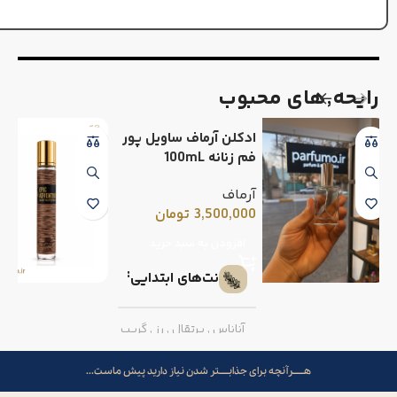
رایحه٬های محبوب
ادکلن آرماف ساویل پور
فم زنانه 100mL
آرماف
3,500,000
تومان
افزودن به سبد خرید
نت‌های ابتدایی
آناناس
,
پرتقال
,
رز
,
گریپ
فروت
هــــــرآنچه برای جذابـــــتر شدن نیاز دارید پیش ماست...