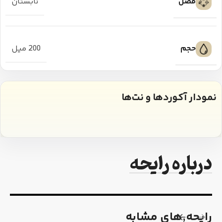
فصل
تابستان
حجم
200 میل
نمودار آکوردها و نت‌ها
درباره رایحه
رایحه٬های مشابه