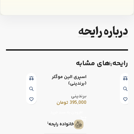
درباره رایحه
رایحه٬های مشابه
اسپری الین موگلر
(برندینی)
برندینی
395,000
تومان
افزودن به سبد خرید
خانواده رایحه