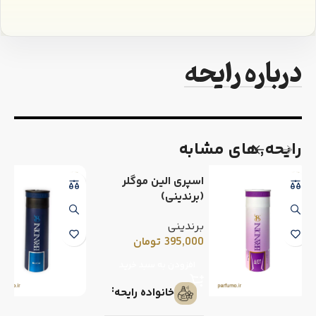
درباره رایحه
رایحه٬های مشابه
اسپری الین موگلر
(برندینی)
برندینی
395,000
تومان
افزودن به سبد خرید
خانواده رایحه