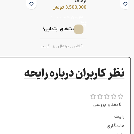
آرماف
3,500,000
تومان
افزودن به سبد خرید
نت‌های ابتدایی
آناناس
,
پرتقال
,
رز
,
گریپ
فروت
نظر کاربران درباره رایحه
نت‌های میانی
فلفل صورتی
,
میوه گل
ساعت
0 نقد و بررسی
نت‌های پایه
رایحه
ماندگاری
مشک
,
وانیل
,
پرالین
,