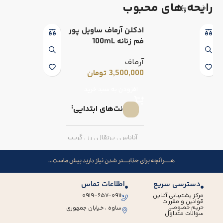
رایحه٬های محبوب
ادکلن آرماف ساویل پور
فم زنانه 100mL
آرماف
3,500,000
تومان
افزودن به سبد خرید
نت‌های ابتدایی
آناناس
,
پرتقال
,
رز
,
گریپ
فروت
هــــــرآنچه برای جذابـــــتر شدن نیاز دارید پیش ماست...
نت‌های میانی
دسترسی سریع
اطلاعات تماس
مرکز پشتیبانی آنلاین
۰۹۱۹-۶۵۷-۰۹۱۱
قوانین و مقررات
فلفل صورتی
,
میوه گل
حریم خصوصی
ساوه ، خیابان جمهوری
سوالات متداول
ساعت