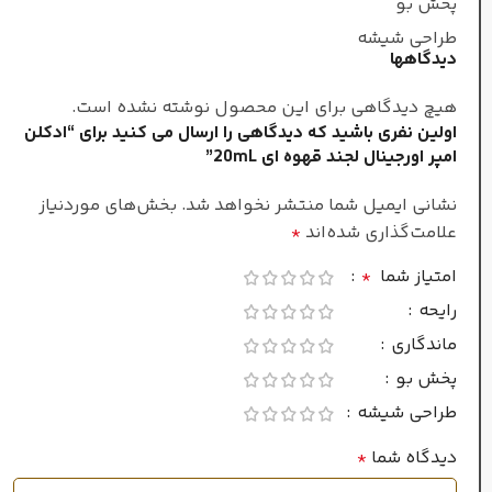
کهربا
,
نعناع هندی
پخش بو
طراحی شیشه
دیدگاهها
معتدل
طبع
هیچ دیدگاهی برای این محصول نوشته نشده است.
اولین نفری باشید که دیدگاهی را ارسال می کنید برای “ادکلن
زنانه
جنسیت
امپر اورجینال لجند قهوه ای 20mL”
نشانی ایمیل شما منتشر نخواهد شد.
بخش‌های موردنیاز
غلظت
علامت‌گذاری شده‌اند
*
امتیاز شما
*
ادو پرفیوم
رایحه
ماندگاری
فصل
پخش بو
طراحی شیشه
تمام فصول
دیدگاه شما
*
زیاد
ماندگاری