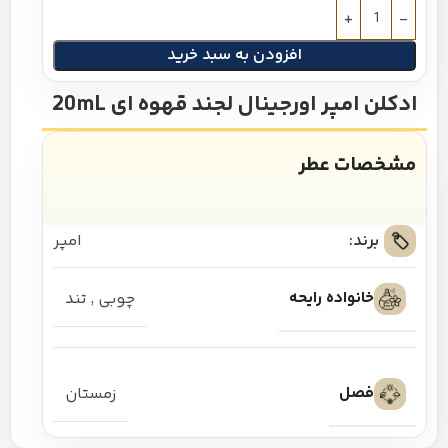
افزودن به سبد خرید
ادکلن امپر اورجینال لجند قهوه ای 20mL
مشخصات عطر
برند:
امپر
خانواده رایحه
چوبی
,
تند
فصل
زمستان