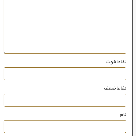
بالا
پراکندگی
سال عرضه
2014
نقاط قوت
100 میل
حجم
نقاط ضعف
خانواده رایحه
گلی
,
میوه‌ای
نام