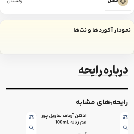
فصل
زمستان
نمودار آکوردها و نت‌ها
درباره رایحه
رایحه٬های مشابه
ادکلن آرماف ساویل پور
فم زنانه 100mL