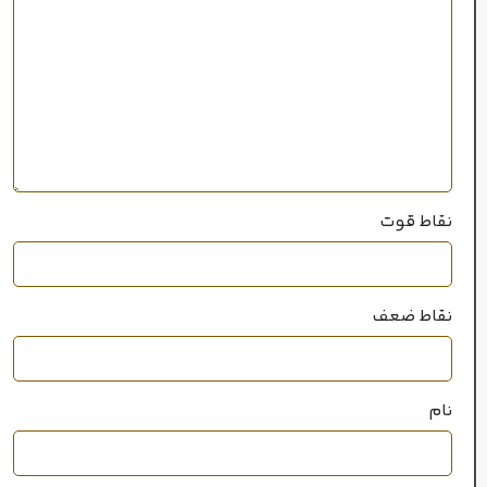
بالا
پراکندگی
سال عرضه
2014
نقاط قوت
100 میل
حجم
نقاط ضعف
خانواده رایحه
گلی
,
میوه‌ای
نام