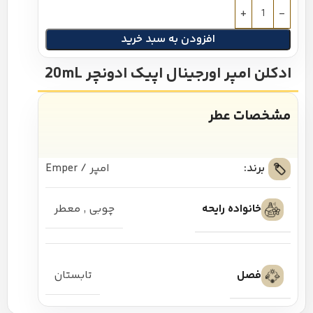
افزودن به سبد خرید
ادکلن امپر اورجینال اپیک ادونچر 20mL
مشخصات عطر
برند:
امپر / Emper
خانواده رایحه
چوبی
,
معطر
فصل
تابستان