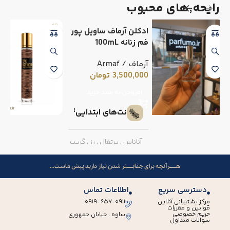
رایحه٬های محبوب
ادکلن آرماف ساویل پور
فم زنانه 100mL
آرماف / Armaf
3,500,000
تومان
افزودن به سبد خرید
نت‌های ابتدایی
آناناس
,
پرتقال
,
رز
,
گریپ
فروت
هــــــرآنچه برای جذابـــــتر شدن نیاز دارید پیش ماست...
نت‌های میانی
دسترسی سریع
اطلاعات تماس
مرکز پشتیبانی آنلاین
۰۹۱۹-۶۵۷-۰۹۱۱
قوانین و مقررات
فلفل صورتی
,
میوه گل
حریم خصوصی
ساوه ، خیابان جمهوری
سوالات متداول
ساعت