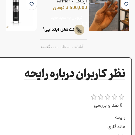
آرماف / Armaf
3,500,000
تومان
افزودن به سبد خرید
نت‌های ابتدایی
آناناس
,
پرتقال
,
رز
,
گریپ
فروت
نظر کاربران درباره رایحه
نت‌های میانی
فلفل صورتی
,
میوه گل
ساعت
0 نقد و بررسی
نت‌های پایه
رایحه
ماندگاری
مشک
,
وانیل
,
پرالین
,