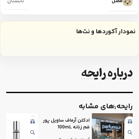
فصل
تابستان
نمودار آکوردها و نت‌ها
درباره رایحه
رایحه٬های مشابه
ادکلن آرماف ساویل پور
فم زنانه 100mL