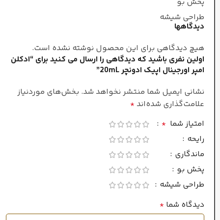
کهربا
,
نعناع هندی
پخش بو
طراحی شیشه
دیدگاهها
معتدل
طبع
هیچ دیدگاهی برای این محصول نوشته نشده است.
اولین نفری باشید که دیدگاهی را ارسال می کنید برای “ادکلن
زنانه
جنسیت
امپر اورجینال اپیک ادونچر 20mL”
نشانی ایمیل شما منتشر نخواهد شد.
بخش‌های موردنیاز
غلظت
علامت‌گذاری شده‌اند
*
امتیاز شما
*
ادو پرفیوم
رایحه
ماندگاری
فصل
پخش بو
طراحی شیشه
تمام فصول
دیدگاه شما
*
زیاد
ماندگاری