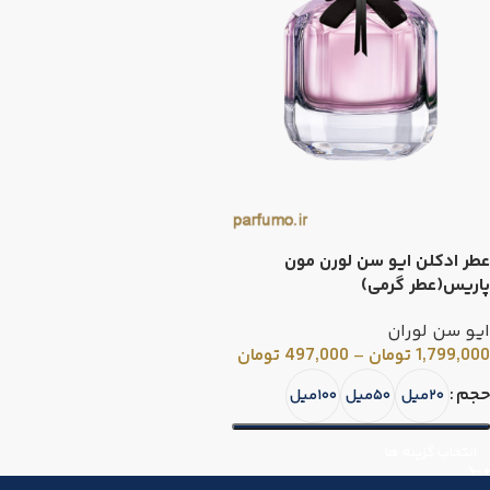
عطر ادکلن ایو سن لورن مون
پاریس(عطر گرمی)
ایو سن لوران
1,799,000
تومان
–
497,000
تومان
حجم
۲۰میل
۵۰میل
۱۰۰میل
انتخاب گزینه ها