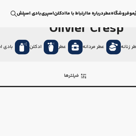
ُمو
فروشگاه
عطر
درباره ما
ارتباط با ما
ادکلن
اسپری
بادی اسپلش
Olivier Cresp
ر زنانه
عطر مردانه
عطر
ادکلن
بادی ا
فیلترها