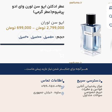
عطر ادکلن ایو سن لورن وای ادو
پرفیوم(عطر گرمی)
ایو سن لوران
2,799,000
تومان
–
699,000
تومان
حجم
۵۰میل
۱۰۰میل
۲۰میل
انتخاب گزینه ها
هــــــرآنچه برای جذابـــــتر شدن نیاز دارید پیش ماست...
دسترسی سریع
اطلاعات تماس
مرکز پشتیبانی آنلاین
۰۹۱۹-۶۵۷-۰۹۱۱
قوانین و مقررات
حریم خصوصی
ساوه ، خیابان جمهوری
سوالات متداول