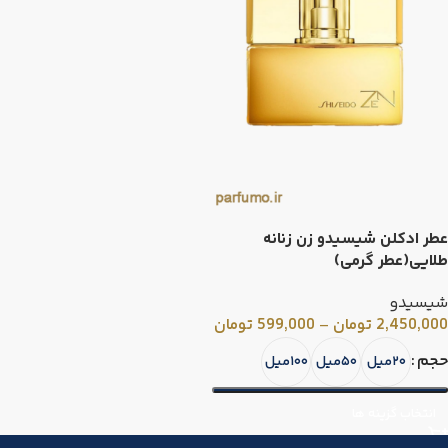
عطر ادکلن شیسیدو زن زنانه
طلایی(عطر گرمی)
شیسیدو
2,450,000
تومان
–
599,000
تومان
حجم
۲۰میل
۵۰میل
۱۰۰میل
انتخاب گزینه ها