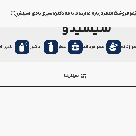
ُمو
فروشگاه
عطر
درباره ما
ارتباط با ما
ادکلن
اسپری
بادی اسپلش
شیسیدو
ر زنانه
عطر مردانه
عطر
ادکلن
بادی ا
فیلترها