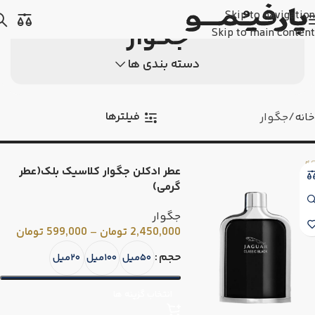
Skip to navigation
جگوار
Skip to main content
دسته بندی ها
فیلترها
خانه
جگوار
عطر ادکلن جگوار کلاسیک بلک(عطر
گرمی)
جگوار
2,450,000
تومان
–
599,000
تومان
حجم
۵۰میل
۱۰۰میل
۲۰میل
انتخاب گزینه ها