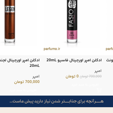
ونت
ادکلن امپر اورجینال فاسیو 20mL
ادکلن امپر اورجینال لجن
20mL
امپر
0
تومان
امپر
700,000
تومان
700,000
تومان
افزودن به سبد خرید
افزودن به سبد خرید
هــــــرآنچه برای جذابـــــتر شدن نیاز دارید پیش ماست...