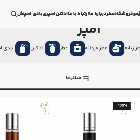
ُمو
فروشگاه
عطر
درباره ما
ارتباط با ما
ادکلن
اسپری
بادی اسپلش
امپر
ر زنانه
عطر مردانه
عطر
ادکلن
بادی ا
فیلترها
-100%