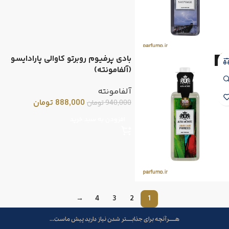
بادی پرفیوم روبرتو کاوالی پارادایسو
-6
(آلفامونته)
آلفامونته
888,000
تومان
940,000
تومان
افزودن به سبد خرید
→
4
3
2
1
هــــــرآنچه برای جذابـــــتر شدن نیاز دارید پیش ماست...