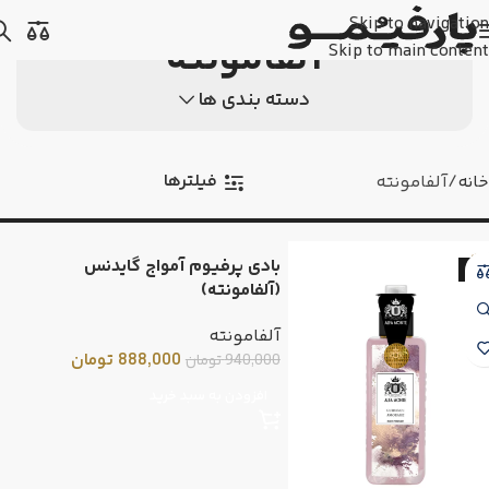
Skip to navigation
آلفامونته
Skip to main content
دسته بندی ها
فیلترها
خانه
آلفامونته
بادی پرفیوم آمواج گایدنس
-6
(آلفامونته)
آلفامونته
888,000
تومان
940,000
تومان
افزودن به سبد خرید